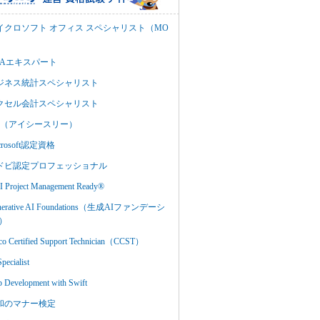
イクロソフト オフィス スペシャリスト（MO
BAエキスパート
ジネス統計スペシャリスト
クセル会計スペシャリスト
C3（アイシースリー）
crosoft認定資格
ドビ認定プロフェッショナル
 Project Management Ready®
nerative AI Foundations（生成AIファンデーシ
）
co Certified Support Technician（CCST）
Specialist
 Development with Swift
和のマナー検定