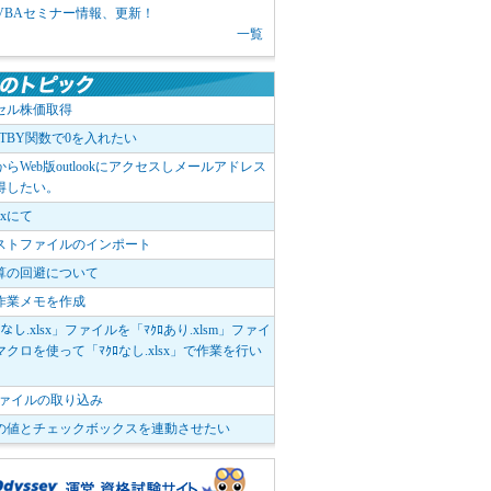
1 VBAセミナー情報、更新！
一覧
セル株価取得
OTBY関数で0を入れたい
elからWeb版outlookにアクセスしメールアドレス
得したい。
boxにて
ストファイルのインポート
算の回避について
作業メモを作成
ﾛなし.xlsx」ファイルを「ﾏｸﾛあり.xlsm」ファイ
クロを使って「ﾏｸﾛなし.xlsx」で作業を行い
。
vファイルの取り込み
の値とチェックボックスを連動させたい