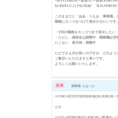
=IF(VLOOKUP(一覧表!I1,一覧表!$A$4:$W
$4:$W$121,21,FALSE)&" "&VLOOKUP(
このままだと「ああ うえお 事務職」と
職種にカッコをつけて表示させたいです
・V列の職種をカッコつきで表示したい 
・ただし、講師名は調整中、職種欄は空
たくない 表示例：調整中
ただでさえ式が長いのですが、どのよう
ご教示いただけますと幸いです。
よろしくお願いいたします。
投稿者: んなっと
=CONCAT(TEXT(IFERROR(XLOOKUP(一覧表
とか
=LET(a,IFERROR(XLOOKUP(一覧表!I1,一覧表