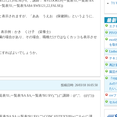
$121,21,FALSE)=0,"","講師："&VLOOKUP(一覧表!I1,一覧表!$A
7/
一覧表!I1,一覧表!$A$4:$W$121,22,FALSE))
表示されますが、「ああ うえお (保健師)」というように、
。
エク
表示例：かき くけ子 (栄養士)
PIV
欄の場合があり、その場合、職種だけではなくカッコも表示させ
exc
を取
List
にすればよいでしょうか。
テキ
再計
園芸
「ﾏｸ
ルのマ
投稿日時: 26/03/18 16:05:50
たい
!I1,一覧表!$A:$A,一覧表!$U:$V),""),{";講師：@","; (@)"}))
cs
セル
!$A:$A,一覧表!$U:$V),""),CONCAT(TEXT(IF(a="",0,a),{";講