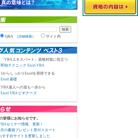
Q&A
サイト内
（
詳細検索
）
「VBAエキスパート」資格対策に役立つ
即効テクニック Excel VBA
1からしっかりExcelを習得できる
Excel 基礎
VBA達人への道も一歩から
Excel VBA ビギナーズ
の皆様にお知らせです。
3 VBAセミナー情報、更新！
3 8月の書籍プレゼント受付スタート
6 おすすめサイトを更新しました