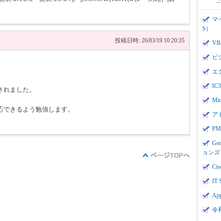
マ
S）
投稿日時: 26/03/19 10:20:35
V
ビ
エ
I
されました。
Mi
応できるよう勉強します。
ア
。
PMI
Ge
ョンズ
Cis
IT 
App
令