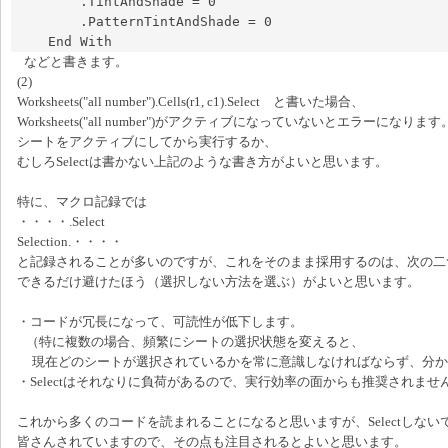
        .TintAndShade = 0

        .PatternTintAndShade = 0

    End With
などと書きます。
(2)
Worksheets("all number").Cells(r1, c1).Select と書いた場合、
Worksheets("all number")がアクティブになっていないとエラーになります
シートをアクティブにしてから実行するか、
むしろSelectは書かない上記のような書き方がよいと思います。
特に、マクロ記録では
・・・・.Select
Selection.・・・・
と記録されることが多いのですが、これをそのまま採用するのは、次の二
できるだけ避けたほう（選択しない方法を選ぶ）がよいと思います。
・コードが冗長になって、可読性が低下します。
（特に複数の場合、頻繁にシートの選択状態を変えると、
現在どのシートが選択されているかを常に意識しなければならず、分か
・Selectはそれなりに負荷があるので、実行効率の面からも推奨されませ
これから多くのコードを読まれることになると思いますが、Selectしない
皆さんされていますので、その点も注目されるとよいと思います。