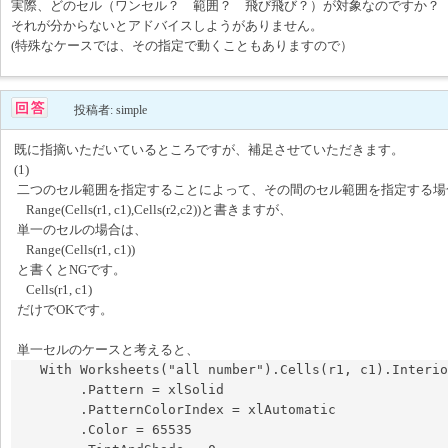
実際、どのセル（ワンセル？ 範囲？ 飛び飛び？）が対象なのですか？
それが分からないとアドバイスしようがありません。
(特殊なケースでは、その指定で動くこともありますので）
投稿者: simple
既に指摘いただいているところですが、補足させていただきます。
(1)
二つのセル範囲を指定することによって、その間のセル範囲を指定する場
Range(Cells(r1, c1),Cells(r2,c2))と書きますが、
単一のセルの場合は、
Range(Cells(r1, c1))
と書くとNGです。
Cells(r1, c1)
だけでOKです。
単一セルのケースと考えると、
   With Worksheets("all number").Cells(r1, c1).Interior

        .Pattern = xlSolid

        .PatternColorIndex = xlAutomatic

        .Color = 65535
