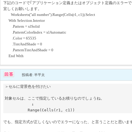
下記のコードで｢アプリケーション定義またはオブジェクト定義のエラーで
宜しくお願いします。
Worksheets("all number").Range(Cells(r1, c1)).Select
With Selection.Interior
.Pattern = xlSolid
.PatternColorIndex = xlAutomatic
.Color = 65535
.TintAndShade = 0
.PatternTintAndShade = 0
End With
投稿者: 半平太
＞セルに背景色を付けたい

対象セルは、ここで指定しているお積りなのでしょうね。

　　　　　　　↓　

　　　　　　Range(Cells(r1, c1))
でも、指定方式が正しくないのでエラーになった、と言うことだと思いま