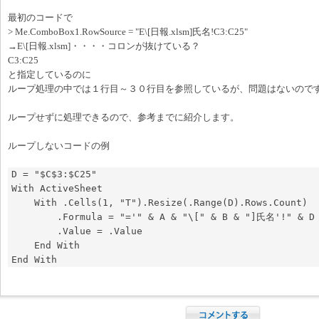
最初のコードで
> Me.ComboBox1.RowSource = "E\[日報.xlsm]氏名!C3:C25"
→E\[日報.xlsm]・・・・コロンが抜けている？
C3:C25
と指定しているのに
ループ処理の中では１行目～３０行目を参照しているが、問題はないので
ループせずに処理できるので、参考までに紹介します。
ループしないコードの例
D = "$C$3:$C25"

With ActiveSheet

    With .Cells(1, "T").Resize(.Range(D).Rows.Count)

        .Formula = "='" & A & "\[" & B & "]氏名'!" & D

        .Value = .Value

    End With
