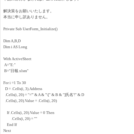
解決策をお願いいたします。
本当に申し訳ありません。
Private Sub UserForm_Initialize()
Dim A,B,D
Dim i AS Long
With ActiveSheet
A="E:"
B="日報.xlsm"
For i =1 To 30
D = .Cells(i, 3).Address
.Cells(i, 20) = "='" & A & "\[" & B & "]氏名'!" & D
.Cells(i, 20).Value = .Cells(i, 20)
If .Cells(i, 20).Value = 0 Then
.Cells(i, 20) = ""
End If
Next