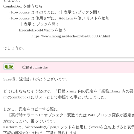
となると、
ComboBox を使うなら
・RowSource は そのままに、(非表示で) ブックを開く
・RowSource は 使用せずに、AddItem を使い リストを追加
非表示で ブックを開く
ExecuteExcel4Macro を使う
https://www.moug.net/tech/exvba/0060037.html
でしょうか。
投稿者: tomisuke
Suzu様、返信ありがとうございます。
どうにもならなそうなので、「日報.xlsm」内の氏名を「業務.xlsm」内の要ら
rmのcombobox1にリストとして参照する事といたしました。
しかし、氏名をコピーする際に
【実行時エラー ‘91’: オブジェクト変数または With ブロック変数が設
が出てしまい、困っています。
userformは、WorkbooksのOpenメソッドを使用してexcelを立ち上げる
下記の部分がなければ、正常に動作します。