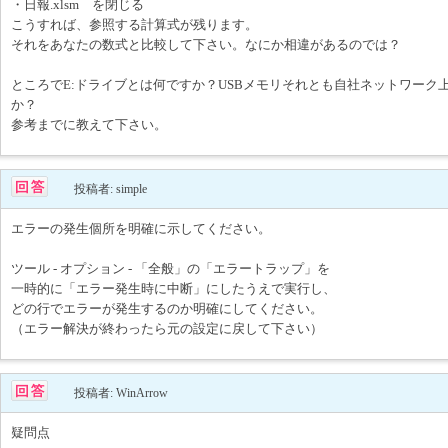
・日報.xlsm を閉じる
こうすれば、参照する計算式が残ります。
それをあなたの数式と比較して下さい。なにか相違があるのでは？
ところでE:ドライブとは何ですか？USBメモリそれとも自社ネットワーク
か？
参考までに教えて下さい。
投稿者: simple
エラーの発生個所を明確に示してください。
ツール - オプション - 「全般」の「エラートラップ」を
一時的に「エラー発生時に中断」にしたうえで実行し、
どの行でエラーが発生するのか明確にしてください。
（エラー解決が終わったら元の設定に戻して下さい）
投稿者: WinArrow
疑問点