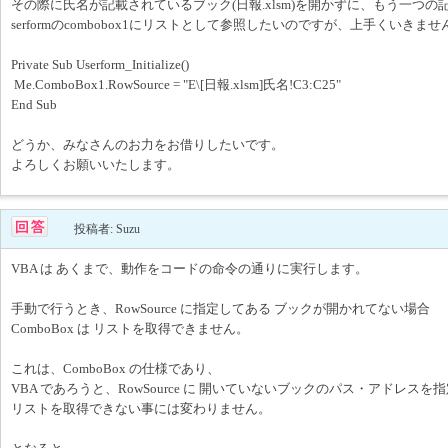
その際に氏名が記載されているブック(日報.xlsm)を開かずに、もう一つの記載
serformのcombobox1にリストとして参照したいのですが、上手くいきませ
Private Sub Userform_Initialize()
Me.ComboBox1.RowSource = "E\[日報.xlsm]氏名!C3:C25"
End Sub
どうか、みなさんのお力をお借りしたいです。
よろしくお願いいたします。
投稿者: Suzu
VBA は あくまで、動作をコードの命令の通りに実行します。
手動で行うとき、RowSource に指定してある ブックが開かれてない場合
ComboBox は リストを取得できません。
これは、ComboBox の仕様であり、
VBA であろうと、RowSource に 開いていないブックのパス・アドレスを
リストを取得できない事には変わりません。