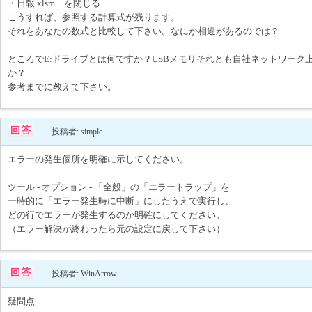
・日報.xlsm を閉じる
こうすれば、参照する計算式が残ります。
それをあなたの数式と比較して下さい。なにか相違があるのでは？
ところでE:ドライブとは何ですか？USBメモリそれとも自社ネットワーク
か？
参考までに教えて下さい。
投稿者: simple
エラーの発生個所を明確に示してください。
ツール - オプション - 「全般」の「エラートラップ」を
一時的に「エラー発生時に中断」にしたうえで実行し、
どの行でエラーが発生するのか明確にしてください。
（エラー解決が終わったら元の設定に戻して下さい）
投稿者: WinArrow
疑問点