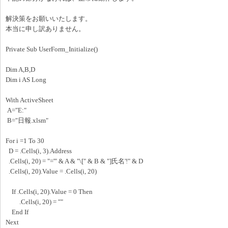
解決策をお願いいたします。
本当に申し訳ありません。
Private Sub UserForm_Initialize()
Dim A,B,D
Dim i AS Long
With ActiveSheet
A="E:"
B="日報.xlsm"
For i =1 To 30
D = .Cells(i, 3).Address
.Cells(i, 20) = "='" & A & "\[" & B & "]氏名'!" & D
.Cells(i, 20).Value = .Cells(i, 20)
If .Cells(i, 20).Value = 0 Then
.Cells(i, 20) = ""
End If
Next