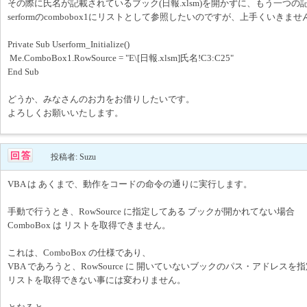
その際に氏名が記載されているブック(日報.xlsm)を開かずに、もう一つの記載
serformのcombobox1にリストとして参照したいのですが、上手くいきませ
Private Sub Userform_Initialize()
Me.ComboBox1.RowSource = "E\[日報.xlsm]氏名!C3:C25"
End Sub
どうか、みなさんのお力をお借りしたいです。
よろしくお願いいたします。
投稿者: Suzu
VBA は あくまで、動作をコードの命令の通りに実行します。
手動で行うとき、RowSource に指定してある ブックが開かれてない場合
ComboBox は リストを取得できません。
これは、ComboBox の仕様であり、
VBA であろうと、RowSource に 開いていないブックのパス・アドレスを
リストを取得できない事には変わりません。