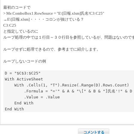
最初のコードで
> Me.ComboBox1.RowSource = "E\[日報.xlsm]氏名!C3:C25"
→E\[日報.xlsm]・・・・コロンが抜けている？
C3:C25
と指定しているのに
ループ処理の中では１行目～３０行目を参照しているが、問題はないので
ループせずに処理できるので、参考までに紹介します。
ループしないコードの例
D = "$C$3:$C25"

With ActiveSheet

    With .Cells(1, "T").Resize(.Range(D).Rows.Count)

        .Formula = "='" & A & "\[" & B & "]氏名'!" & D

        .Value = .Value

    End With
