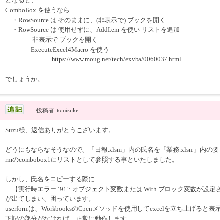
となると、
ComboBox を使うなら
・RowSource は そのままに、(非表示で) ブックを開く
・RowSource は 使用せずに、AddItem を使い リストを追加
非表示で ブックを開く
ExecuteExcel4Macro を使う
https://www.moug.net/tech/exvba/0060037.html
でしょうか。
投稿者: tomisuke
Suzu様、返信ありがとうございます。
どうにもならなそうなので、「日報.xlsm」内の氏名を「業務.xlsm」内の要ら
rmのcombobox1にリストとして参照する事といたしました。
しかし、氏名をコピーする際に
【実行時エラー ‘91’: オブジェクト変数または With ブロック変数が設
が出てしまい、困っています。
userformは、WorkbooksのOpenメソッドを使用してexcelを立ち上げる
下記の部分がなければ、正常に動作します。