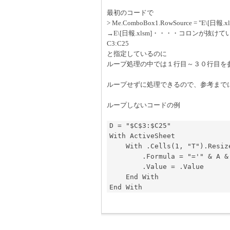
最初のコードで
> Me.ComboBox1.RowSource = "E\[日報.
→E\[日報.xlsm]・・・・コロンが抜けて
C3:C25
と指定しているのに
ループ処理の中では１行目～３０行目を
ループせずに処理できるので、参考まで
ループしないコードの例
D = "$C$3:$C25"

With ActiveSheet

    With .Cells(1, "T").Resize(.Range(D).Rows.Count)

        .Formula = "='" & A & "\[" & B & "]氏名'!" & D

        .Value = .Value

    End With
