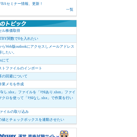
1 VBAセミナー情報、更新！
一覧
セル株価取得
OTBY関数で0を入れたい
elからWeb版outlookにアクセスしメールアドレス
得したい。
boxにて
ストファイルのインポート
算の回避について
作業メモを作成
ﾛなし.xlsx」ファイルを「ﾏｸﾛあり.xlsm」ファイ
クロを使って「ﾏｸﾛなし.xlsx」で作業を行い
。
vファイルの取り込み
の値とチェックボックスを連動させたい