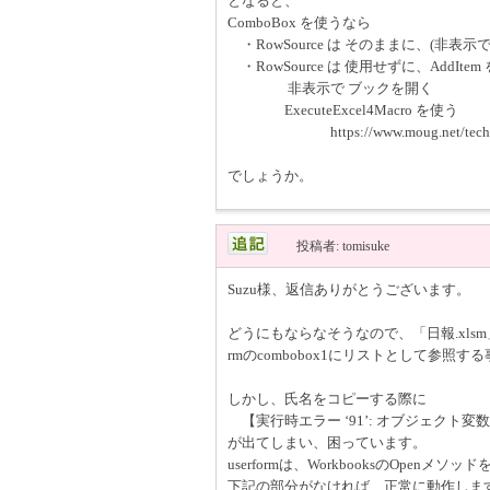
となると、
ComboBox を使うなら
・RowSource は そのままに、(非表示
・RowSource は 使用せずに、AddIte
非表示で ブックを開く
ExecuteExcel4Macro を使う
https://www.moug.net/tech/exv
でしょうか。
投稿者: tomisuke
Suzu様、返信ありがとうございます。
どうにもならなそうなので、「日報.xlsm
rmのcombobox1にリストとして参照
しかし、氏名をコピーする際に
【実行時エラー ‘91’: オブジェクト変
が出てしまい、困っています。
userformは、WorkbooksのOpen
下記の部分がなければ、正常に動作しま