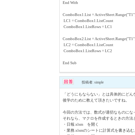
End With
ComboBox1.List = ActiveSheet.Range("T1", 
LC1 = ComboBox1.ListCount
ComboBox1.ListRows = LC1
ComboBox2.List = ActiveSheet.Range("T1", 
LC2 = ComboBox1.ListCount
ComboBox1.ListRows = LC2
End Sub
投稿者: simple
「どうにもならない」とは具体的にどん
後学のために教えて頂きたいですね。
今回の方法では、数式が適切なものにな
それなら、マクロを作成するときの方法
・日報.xlsm を開く
・業務.xlsmのシートに計算式を書き