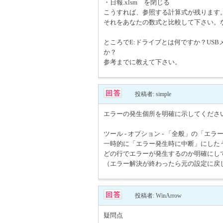
・日報.xlsm を閉じる
こうすれば、参照する計算式が残ります
それをあなたの数式と比較して下さい。
ところでE:ドライブとは何ですか？US
か？
参考までに教えて下さい。
投稿者: simple
エラーの発生個所を明確に示してくださ
ツール - オプション - 「全般」の「エ
一時的に「エラー発生時に中断」にした
どの行でエラーが発生するのか明確にし
（エラー解決が終わったら元の設定に戻
投稿者: WinArrow
疑問点