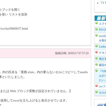
7/
で) ブックを開く
m を使い リストを追加
エク
ba/0060037.html
PIV
exc
を取
List
テキ
投稿日時: 26/03/17 07:57:24
再計
園芸
「ﾏｸ
」内の氏名を「業務.xlsm」内の要らないセルにコピーしてuserfo
ルのマ
する事といたしました。
たい
cs
数または With ブロック変数が設定されていません。】
セル
メソッドを使用してexcelを立ち上げると表示させています。
す。