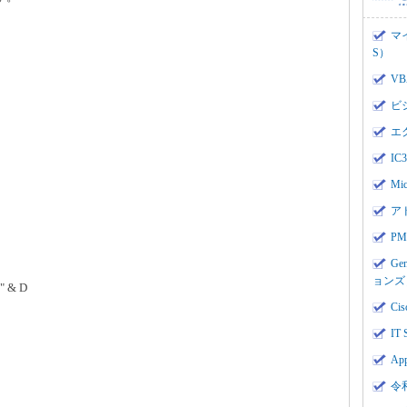
マ
S）
V
ビ
エ
I
Mi
ア
PMI
Ge
ョンズ
!" & D
Cis
IT 
App
令