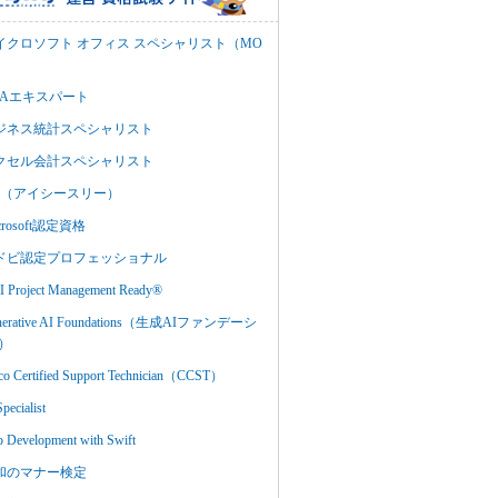
イクロソフト オフィス スペシャリスト（MO
BAエキスパート
ジネス統計スペシャリスト
クセル会計スペシャリスト
C3（アイシースリー）
crosoft認定資格
ドビ認定プロフェッショナル
 Project Management Ready®
nerative AI Foundations（生成AIファンデーシ
）
co Certified Support Technician（CCST）
Specialist
 Development with Swift
和のマナー検定