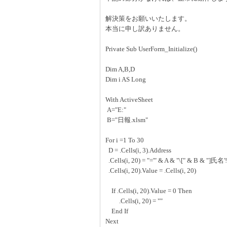
解決策をお願いいたします。
本当に申し訳ありません。
Private Sub UserForm_Initialize()
Dim A,B,D
Dim i AS Long
With ActiveSheet
A="E:"
B="日報.xlsm"
For i =1 To 30
D = .Cells(i, 3).Address
.Cells(i, 20) = "='" & A & "\[" & B & "]氏名'
.Cells(i, 20).Value = .Cells(i, 20)
If .Cells(i, 20).Value = 0 Then
.Cells(i, 20) = ""
End If
Next