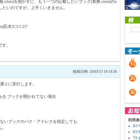
xlsm)を開かずに、もう一つの記載したいブック(業務.xlsm)のu
して参照したいのですが、上手くいきません。
sm]氏名!C3:C25"
です。
投稿日時: 26/03/13 10:14:56
の通りに実行します。
してある ブックが開かれてない場合
利用者
開いていないブックのパス・アドレスを指定しても
8/
ん。
8/
7/