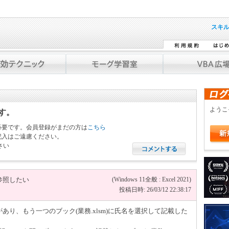
スキ
よう
です。
必要です。会員登録がまだの方は
こちら
記入はご遠慮ください。
さい
参照したい
(Windows 11全般 : Excel 2021)
投稿日時: 26/03/12 22:38:17
)があり、もう一つのブック(業務.xlsm)に氏名を選択して記載した