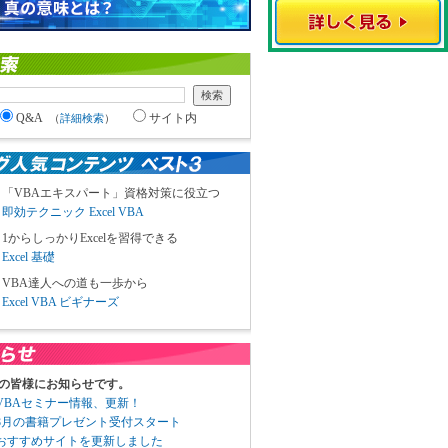
Q&A
サイト内
（
詳細検索
）
「VBAエキスパート」資格対策に役立つ
即効テクニック Excel VBA
1からしっかりExcelを習得できる
Excel 基礎
VBA達人への道も一歩から
Excel VBA ビギナーズ
の皆様にお知らせです。
3 VBAセミナー情報、更新！
3 8月の書籍プレゼント受付スタート
6 おすすめサイトを更新しました