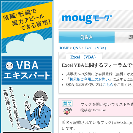
HOME
>
Q&A
>
Excel （VBA）
Excel （VBA）
Excel VBAに関するフォーラム
掲示板への投稿には会員登録（無料）が
「
掲示板ご利用上のお願い
」に反するご
Q&A掲示板の使い方は
こちら
をご覧くだ
ブックを開かないでリストを
投稿者: tomisuke
氏名が記載されているブック(日報.xlsm
いです。