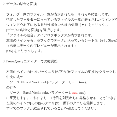
2. データの結合と変換
フォルダー内のファイル一覧が表示されたら、それらを結合します。
指定したフォルダーに入っているファイルの一覧が表示されたウィンド
ウィンドウ右下にある [結合] ボタンの横の矢印（▼）をクリックし、
[データの結合と変換] を選択します。
「ファイルの結合」ダイアログボックスが表示されます。
左側のペインから、各ブックでデータが入っているシート名（例：Sheet
（右側にデータのプレビューが表示されます）
[OK] をクリックします。
3. PowerQueryエディターでの微調整
左側のペインの[ヘルパークエリ]の下の [fxファイルの変換]をクリックし
中央の式の
ソース = Excel.Workbook(パラメーター1,
null
, true),
の行を
ソース = Excel.Workbook(パラメーター1,
true
, true),
に変更します。これにより、1行目を列見出しに昇格させることができま
左側のペインの[その他のクエリ]の一番下のクエリを選択します。
すべてのブックが結合されていることを確認してください。