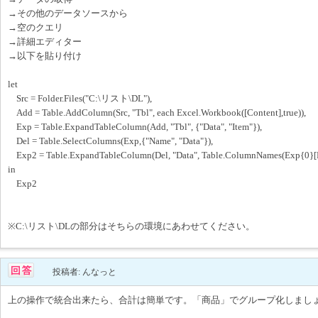
→その他のデータソースから
→空のクエリ
→詳細エディター
→以下を貼り付け
let
Src = Folder.Files("C:\リスト\DL"),
Add = Table.AddColumn(Src, "Tbl", each Excel.Workbook([Content],true)),
Exp = Table.ExpandTableColumn(Add, "Tbl", {"Data", "Item"}),
Del = Table.SelectColumns(Exp,{"Name", "Data"}),
Exp2 = Table.ExpandTableColumn(Del, "Data", Table.ColumnNames(Exp{0}[D
in
Exp2
※C:\リスト\DLの部分はそちらの環境にあわせてください。
投稿者: んなっと
上の操作で統合出来たら、合計は簡単です。「商品」でグループ化しまし