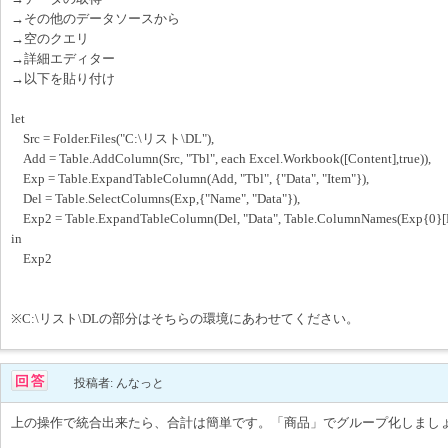
→その他のデータソースから
→空のクエリ
→詳細エディター
→以下を貼り付け
let
Src = Folder.Files("C:\リスト\DL"),
Add = Table.AddColumn(Src, "Tbl", each Excel.Workbook([Content],true)),
Exp = Table.ExpandTableColumn(Add, "Tbl", {"Data", "Item"}),
Del = Table.SelectColumns(Exp,{"Name", "Data"}),
Exp2 = Table.ExpandTableColumn(Del, "Data", Table.ColumnNames(Exp{0}[D
in
Exp2
※C:\リスト\DLの部分はそちらの環境にあわせてください。
投稿者: んなっと
上の操作で統合出来たら、合計は簡単です。「商品」でグループ化しまし