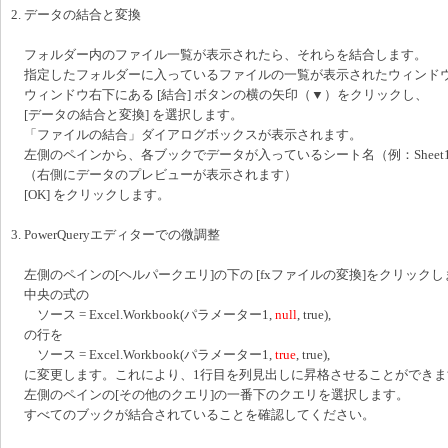
2. データの結合と変換
フォルダー内のファイル一覧が表示されたら、それらを結合します。
指定したフォルダーに入っているファイルの一覧が表示されたウィンド
ウィンドウ右下にある [結合] ボタンの横の矢印（▼）をクリックし、
[データの結合と変換] を選択します。
「ファイルの結合」ダイアログボックスが表示されます。
左側のペインから、各ブックでデータが入っているシート名（例：Sheet
（右側にデータのプレビューが表示されます）
[OK] をクリックします。
3. PowerQueryエディターでの微調整
左側のペインの[ヘルパークエリ]の下の [fxファイルの変換]をクリックし
中央の式の
ソース = Excel.Workbook(パラメーター1,
null
, true),
の行を
ソース = Excel.Workbook(パラメーター1,
true
, true),
に変更します。これにより、1行目を列見出しに昇格させることができま
左側のペインの[その他のクエリ]の一番下のクエリを選択します。
すべてのブックが結合されていることを確認してください。