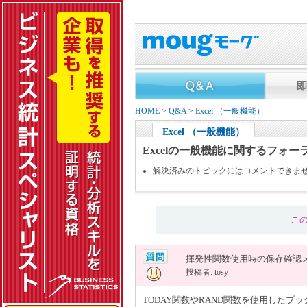
HOME
>
Q&A
>
Excel （一般機能）
Excel （一般機能）
Excelの一般機能に関するフォー
解決済みのトピックにはコメントできま
こ
揮発性関数使用時の保存確認
投稿者: tosy
TODAY関数やRAND関数を使用した