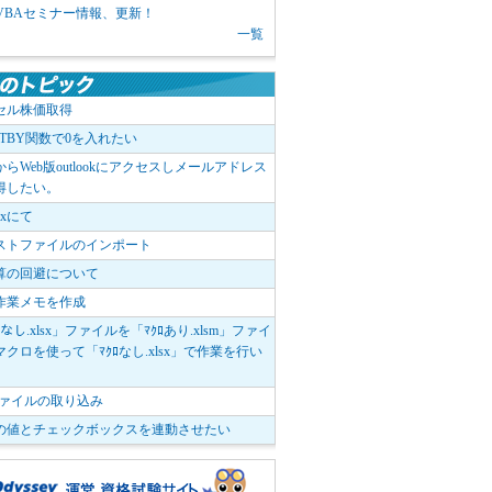
1 VBAセミナー情報、更新！
一覧
セル株価取得
OTBY関数で0を入れたい
elからWeb版outlookにアクセスしメールアドレス
得したい。
boxにて
ストファイルのインポート
算の回避について
作業メモを作成
ﾛなし.xlsx」ファイルを「ﾏｸﾛあり.xlsm」ファイ
クロを使って「ﾏｸﾛなし.xlsx」で作業を行い
。
vファイルの取り込み
の値とチェックボックスを連動させたい