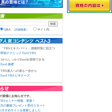
Q&A
サイト内
（
詳細検索
）
「VBAエキスパート」資格対策に役立つ
即効テクニック Excel VBA
1からしっかりExcelを習得できる
Excel 基礎
VBA達人への道も一歩から
Excel VBA ビギナーズ
の皆様にお知らせです。
3 VBAセミナー情報、更新！
3 8月の書籍プレゼント受付スタート
6 おすすめサイトを更新しました