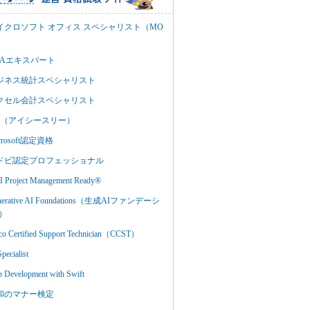
イクロソフト オフィス スペシャリスト（MO
BAエキスパート
ジネス統計スペシャリスト
クセル会計スペシャリスト
C3（アイシースリー）
crosoft認定資格
ドビ認定プロフェッショナル
 Project Management Ready®
nerative AI Foundations（生成AIファンデーシ
）
co Certified Support Technician（CCST）
Specialist
 Development with Swift
和のマナー検定