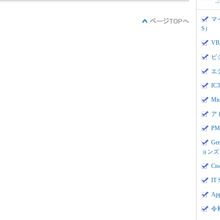
マ
S）
V
ビ
エ
I
Mi
ア
PMI
Ge
ョンズ
Cis
IT 
App
令