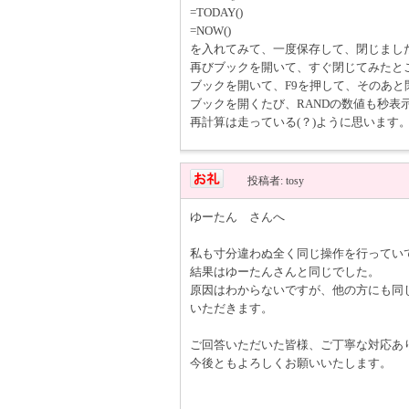
=TODAY()
=NOW()
を入れてみて、一度保存して、閉じまし
再びブックを開いて、すぐ閉じてみたと
ブックを開いて、F9を押して、そのあ
ブックを開くたび、RANDの数値も秒表
再計算は走っている(？)ように思います
投稿者: tosy
ゆーたん さんへ
私も寸分違わぬ全く同じ操作を行ってい
結果はゆーたんさんと同じでした。
原因はわからないですが、他の方にも同
いただきます。
ご回答いただいた皆様、ご丁寧な対応あ
今後ともよろしくお願いいたします。