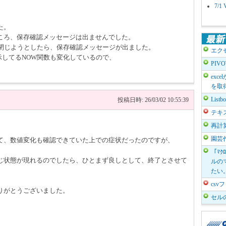
7/
た。
ころ、保存確認メッセージは出ませんでした。
と閉じようとしたら、保存確認メッセージが出ました。
エク
示してるNOW関数も変化しているので、
PIV
。
exc
を取
List
投稿日時: 26/03/02 10:55:39
テキ
再計
園芸
て、数値変化も確認できていた上での症状だったのですが、
「ﾏｸ
じ状態が現れるのでしたら、ひとまず良しとして、終了とさせて
ルのマ
たい
cs
りがとうございました。
セル