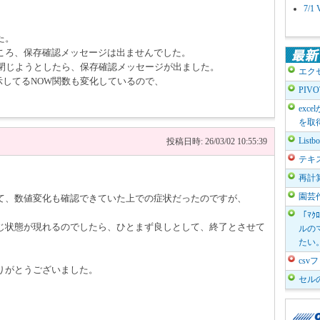
7/
た。
ころ、保存確認メッセージは出ませんでした。
と閉じようとしたら、保存確認メッセージが出ました。
エク
示してるNOW関数も変化しているので、
PIV
。
exc
を取
List
投稿日時: 26/03/02 10:55:39
テキ
再計
園芸
て、数値変化も確認できていた上での症状だったのですが、
「ﾏｸ
じ状態が現れるのでしたら、ひとまず良しとして、終了とさせて
ルのマ
たい
cs
りがとうございました。
セル