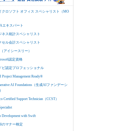
イクロソフト オフィス スペシャリスト（MO
BAエキスパート
ジネス統計スペシャリスト
クセル会計スペシャリスト
C3（アイシースリー）
crosoft認定資格
ドビ認定プロフェッショナル
 Project Management Ready®
nerative AI Foundations（生成AIファンデーシ
）
co Certified Support Technician（CCST）
Specialist
 Development with Swift
和のマナー検定