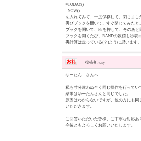
=TODAY()
=NOW()
を入れてみて、一度保存して、閉じまし
再びブックを開いて、すぐ閉じてみたと
ブックを開いて、F9を押して、そのあ
ブックを開くたび、RANDの数値も秒表
再計算は走っている(？)ように思います
投稿者: tosy
ゆーたん さんへ
私も寸分違わぬ全く同じ操作を行ってい
結果はゆーたんさんと同じでした。
原因はわからないですが、他の方にも同
いただきます。
ご回答いただいた皆様、ご丁寧な対応あ
今後ともよろしくお願いいたします。