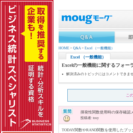
HOME
>
Q&A
>
Excel （一般機能）
Excel （一般機能）
Excelの一般機能に関するフォー
解決済みのトピックにはコメントできま
こ
揮発性関数使用時の保存確認
投稿者: tosy
TODAY関数やRAND関数を使用した