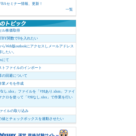
1 VBAセミナー情報、更新！
一覧
セル株価取得
OTBY関数で0を入れたい
elからWeb版outlookにアクセスしメールアドレス
得したい。
boxにて
ストファイルのインポート
算の回避について
作業メモを作成
ﾛなし.xlsx」ファイルを「ﾏｸﾛあり.xlsm」ファイ
クロを使って「ﾏｸﾛなし.xlsx」で作業を行い
。
vファイルの取り込み
の値とチェックボックスを連動させたい