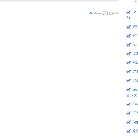
マ
S）
V
ビ
エ
I
Mi
ア
PMI
Ge
ョンズ
Cis
IT 
App
令