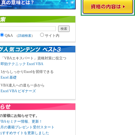
Q&A
サイト内
（
詳細検索
）
「VBAエキスパート」資格対策に役立つ
即効テクニック Excel VBA
1からしっかりExcelを習得できる
Excel 基礎
VBA達人への道も一歩から
Excel VBA ビギナーズ
の皆様にお知らせです。
3 VBAセミナー情報、更新！
3 8月の書籍プレゼント受付スタート
6 おすすめサイトを更新しました