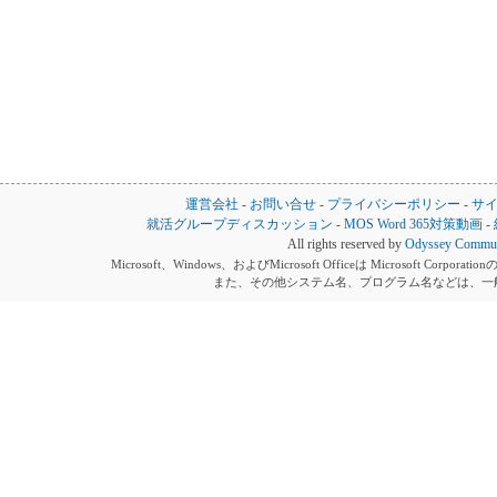
運営会社
-
お問い合せ
-
プライバシーポリシー
-
サ
就活グループディスカッション
-
MOS Word 365対策動画
-
All rights reserved by
Odyssey Communi
Microsoft、Windows、およびMicrosoft Officeは Microsoft 
また、その他システム名、プログラム名などは、一