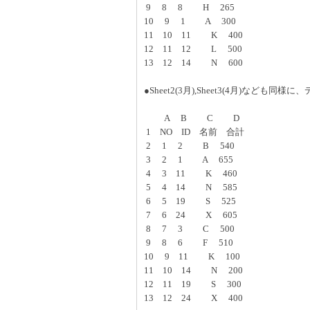
9 8 8 H 265
10 9 1 A 300
11 10 11 K 400
12 11 12 L 500
13 12 14 N 600
●Sheet2(3月),Sheet3(4月)など
A B C D
1 NO ID 名前 合計
2 1 2 B 540
3 2 1 A 655
4 3 11 K 460
5 4 14 N 585
6 5 19 S 525
7 6 24 X 605
8 7 3 C 500
9 8 6 F 510
10 9 11 K 100
11 10 14 N 200
12 11 19 S 300
13 12 24 X 400