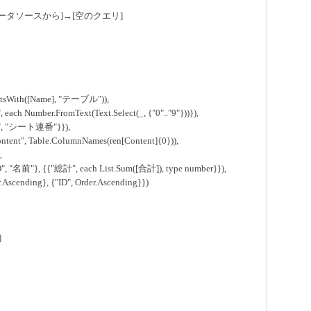
データソースから]→[空のクエリ]
tartsWith([Name], "テーブル")),
each Number.FromText(Text.Select(_, {"0".."9"}))}),
me", "シート連番"}}),
tent", Table.ColumnNames(ren[Content]{0})),
,
 "名前"}, {{"総計", each List.Sum([合計]), type number}}),
scending}, {"ID", Order.Ascending}})
]