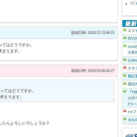
7/
エク
投稿日時: 26/02/23 12:06:23
PIV
ってはどうですか。
exc
求まります。
を取
List
テキ
投稿日時: 26/02/24 06:44:27
再計
園芸
ってはどうですか。
「ﾏｸ
が求まります。
ルのマ
たい
cs
セル
したらよろしいでしょうか？