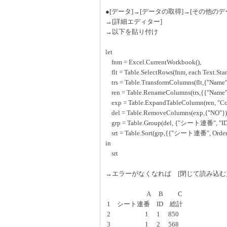
●[データ]→[データの取得]→[その他の
→[詳細エディター]
→以下を貼り付け
let
fnm = Excel.CurrentWorkbook(),
flt = Table.SelectRows(fnm, each Text.S
trs = Table.TransformColumns(flt,{"Name", 
ren = Table.RenameColumns(trs,{{"Na
exp = Table.ExpandTableColumn(ren, "Con
del = Table.RemoveColumns(exp,{"NO"})
grp = Table.Group(del, {"シート連番", "ID",
srt = Table.Sort(grp,{{"シート連番", Order.A
in
srt
→エラーがなくなれば [閉じて読み込む
A B C
1 シート連番 ID 総計
2 1 1 850
3 1 2 568