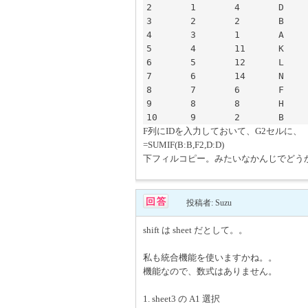
2	1	4	D	557		1	550

3	2	2	B	568		2	668

4	3	1	A	550		30	0

5	4	11	K	905			

6	5	12	L	361			

7	6	14	N	580			

8	7	6	F	705			

9	8	8	H	265			

F列にIDを入力しておいて、G2セルに、
=SUMIF(B:B,F2,D:D)
下フィルコピー。みたいなかんじでどうかしら
投稿者: Suzu
shift は sheet だとして。。
私も統合機能を使いますかね。。
機能なので、数式はありません。
1. sheet3 の A1 選択