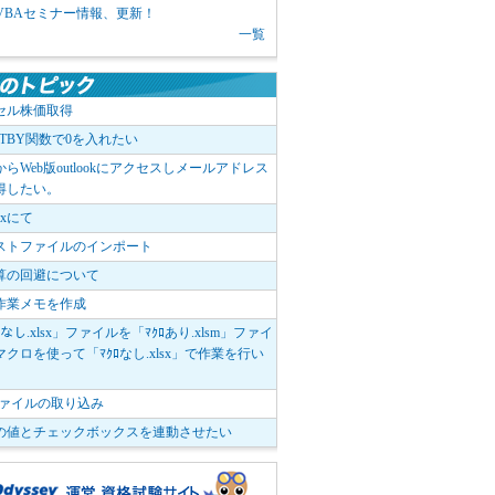
1 VBAセミナー情報、更新！
一覧
セル株価取得
OTBY関数で0を入れたい
elからWeb版outlookにアクセスしメールアドレス
得したい。
boxにて
ストファイルのインポート
算の回避について
作業メモを作成
ﾛなし.xlsx」ファイルを「ﾏｸﾛあり.xlsm」ファイ
クロを使って「ﾏｸﾛなし.xlsx」で作業を行い
。
vファイルの取り込み
の値とチェックボックスを連動させたい