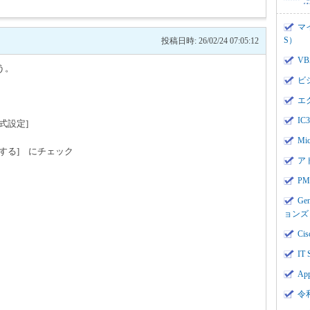
マ
S）
投稿日時: 26/02/24 07:05:12
V
う。
ビ
エ
I
式設定]
Mi
する] にチェック
ア
PMI
Ge
ョンズ
Cis
IT 
App
令