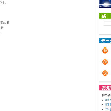
です。
計を求める
計を
す。
利用者
8/
8/
7/