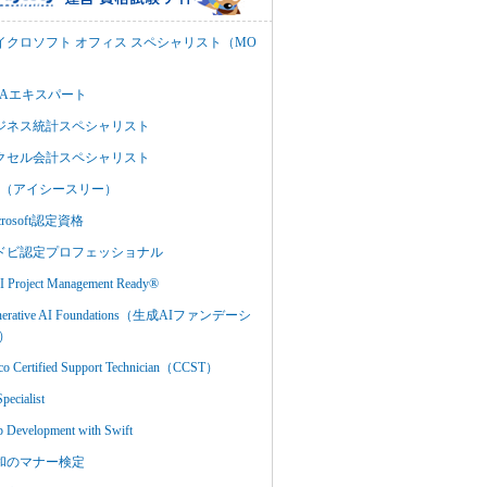
イクロソフト オフィス スペシャリスト（MO
BAエキスパート
ジネス統計スペシャリスト
クセル会計スペシャリスト
C3（アイシースリー）
crosoft認定資格
ドビ認定プロフェッショナル
 Project Management Ready®
nerative AI Foundations（生成AIファンデーシ
）
co Certified Support Technician（CCST）
Specialist
 Development with Swift
和のマナー検定