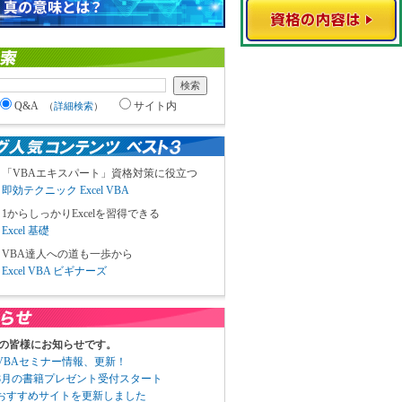
Q&A
サイト内
（
詳細検索
）
「VBAエキスパート」資格対策に役立つ
即効テクニック Excel VBA
1からしっかりExcelを習得できる
Excel 基礎
VBA達人への道も一歩から
Excel VBA ビギナーズ
の皆様にお知らせです。
3 VBAセミナー情報、更新！
3 8月の書籍プレゼント受付スタート
6 おすすめサイトを更新しました