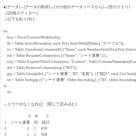
●[データ]→[データの取得]→[その他のデータソースから]→[空のクエリ]
→[詳細エディター]
→以下を貼り付け
let
fnm = Excel.CurrentWorkbook(),
flt = Table.SelectRows(fnm, each Text.StartsWith([Name], "テーブル")),
trs = Table.TransformColumns(flt,{"Name", each Number.FromText(Text.Select(_,
ren = Table.RenameColumns(trs,{{"Name", "シート連番"}}),
exp = Table.ExpandTableColumn(ren, "Content", Table.ColumnNames(ren[Cont
del = Table.RemoveColumns(exp,{"NO"}),
grp = Table.Group(del, {"シート連番", "ID", "名前"}, {{"総計", each List.Sum([
srt = Table.Sort(grp,{{"シート連番", Order.Ascending}, {"ID", Order.Ascending
in
srt
→エラーがなくなれば [閉じて読み込む]
A B C
1 シート連番 ID 総計
2 1 1 850
3 1 2 568