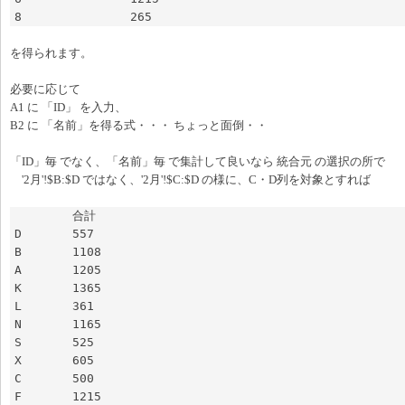
8		265
を得られます。
必要に応じて
A1 に 「ID」 を入力、
B2 に 「名前」を得る式・・・ ちょっと面倒・・
「ID」毎 でなく、「名前」毎 で集計して良いなら 統合元 の選択の所で
'2月'!$B:$D ではなく、'2月'!$C:$D の様に、C・D列を対象とすれば
	合計

D	557

B	1108

A	1205

K	1365

L	361

N	1165

S	525

X	605

C	500

F	1215
