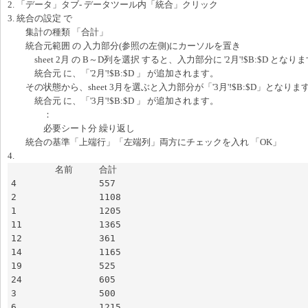
2. 「データ」タブ- データツール内「統合」クリック
3. 統合の設定 で
集計の種類 「合計」
統合元範囲 の 入力部分(参照の左側)にカーソルを置き
sheet 2月 の B～D列を選択 すると、入力部分に '2月'!$B:$D とな
統合元 に、「'2月'!$B:$D 」 が追加されます。
その状態から、sheet 3月を選ぶと入力部分が「'3月'!$B:$D」となり
統合元 に、「'3月'!$B:$D 」 が追加されます。
：
必要シート分 繰り返し
統合の基準「上端行」「左端列」両方にチェックを入れ 「OK」
4.
	名前	合計

4		557

2		1108

1		1205

11		1365

12		361

14		1165

19		525

24		605

3		500

6		1215
