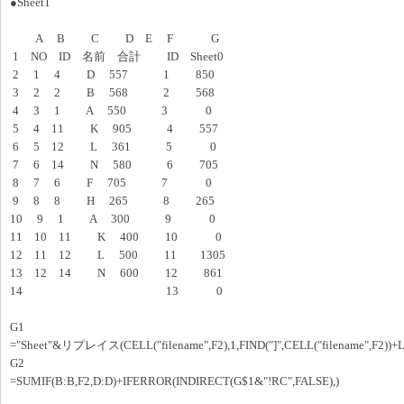
●Sheet1
A B C D E F G
1 NO ID 名前 合計 ID Sheet0
2 1 4 D 557 1 850
3 2 2 B 568 2 568
4 3 1 A 550 3 0
5 4 11 K 905 4 557
6 5 12 L 361 5 0
7 6 14 N 580 6 705
8 7 6 F 705 7 0
9 8 8 H 265 8 265
10 9 1 A 300 9 0
11 10 11 K 400 10 0
12 11 12 L 500 11 1305
13 12 14 N 600 12 861
14 13 0
G1
="Sheet"&リプレイス(CELL("filename",F2),1,FIND("]",CELL("filename",F2))+LE
G2
=SUMIF(B:B,F2,D:D)+IFERROR(INDIRECT(G$1&"!RC",FALSE),)