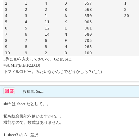
2	1	4	D	557		1	550

3	2	2	B	568		2	668

4	3	1	A	550		30	0

5	4	11	K	905			

6	5	12	L	361			

7	6	14	N	580			

8	7	6	F	705			

9	8	8	H	265			

F列にIDを入力しておいて、G2セルに、
=SUMIF(B:B,F2,D:D)
下フィルコピー。みたいなかんじでどうかしら？(^_^;)
投稿者: Suzu
shift は sheet だとして。。
私も統合機能を使いますかね。。
機能なので、数式はありません。
1. sheet3 の A1 選択