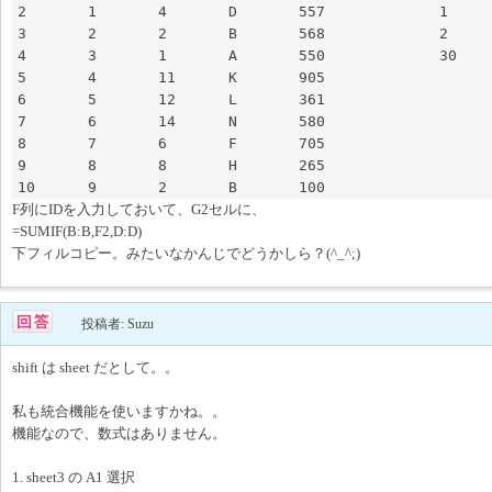
2	1	4	D	557		1	550

3	2	2	B	568		2	668

4	3	1	A	550		30	0

5	4	11	K	905			

6	5	12	L	361			

7	6	14	N	580			

8	7	6	F	705			

9	8	8	H	265			

F列にIDを入力しておいて、G2セルに、
=SUMIF(B:B,F2,D:D)
下フィルコピー。みたいなかんじでどうかしら？(^_^;)
投稿者: Suzu
shift は sheet だとして。。
私も統合機能を使いますかね。。
機能なので、数式はありません。
1. sheet3 の A1 選択