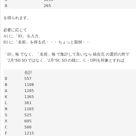
8		265
を得られます。
必要に応じて
A1 に 「ID」 を入力、
B2 に 「名前」を得る式・・・ ちょっと面倒・・
「ID」毎 でなく、「名前」毎 で集計して良いなら 統合元 の選択の所で
'2月'!$B:$D ではなく、'2月'!$C:$D の様に、C・D列を対象とすれば
	合計

D	557

B	1108

A	1205

K	1365

L	361

N	1165

S	525

X	605

C	500

F	1215
