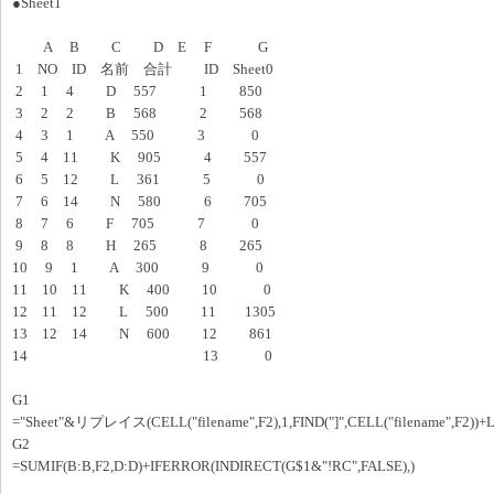
●Sheet1
A B C D E F G
1 NO ID 名前 合計 ID Sheet0
2 1 4 D 557 1 850
3 2 2 B 568 2 568
4 3 1 A 550 3 0
5 4 11 K 905 4 557
6 5 12 L 361 5 0
7 6 14 N 580 6 705
8 7 6 F 705 7 0
9 8 8 H 265 8 265
10 9 1 A 300 9 0
11 10 11 K 400 10 0
12 11 12 L 500 11 1305
13 12 14 N 600 12 861
14 13 0
G1
="Sheet"&リプレイス(CELL("filename",F2),1,FIND("]",CELL("filename",F2))+LE
G2
=SUMIF(B:B,F2,D:D)+IFERROR(INDIRECT(G$1&"!RC",FALSE),)