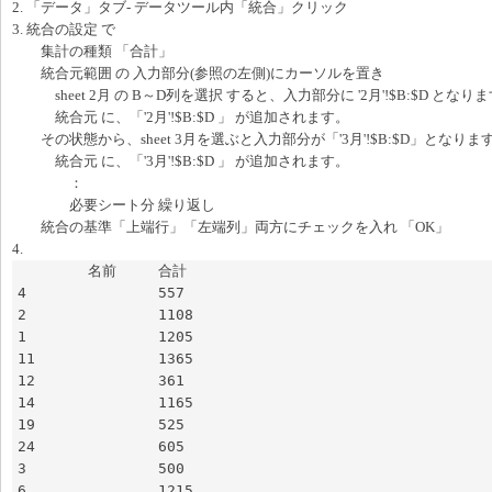
2. 「データ」タブ- データツール内「統合」クリック
3. 統合の設定 で
集計の種類 「合計」
統合元範囲 の 入力部分(参照の左側)にカーソルを置き
sheet 2月 の B～D列を選択 すると、入力部分に '2月'!$B:$D とな
統合元 に、「'2月'!$B:$D 」 が追加されます。
その状態から、sheet 3月を選ぶと入力部分が「'3月'!$B:$D」となり
統合元 に、「'3月'!$B:$D 」 が追加されます。
：
必要シート分 繰り返し
統合の基準「上端行」「左端列」両方にチェックを入れ 「OK」
4.
	名前	合計

4		557

2		1108

1		1205

11		1365

12		361

14		1165

19		525

24		605

3		500

6		1215
