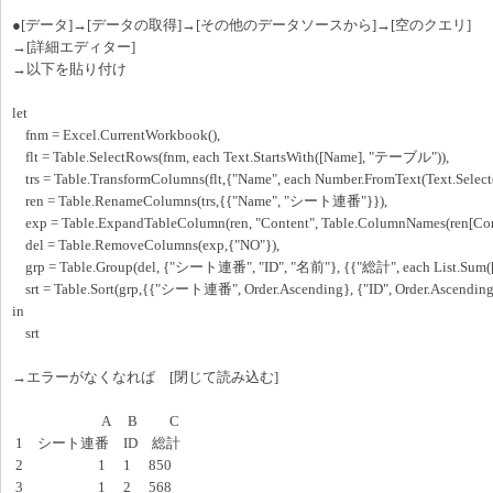
●[データ]→[データの取得]→[その他のデータソースから]→[空のクエリ]
→[詳細エディター]
→以下を貼り付け
let
fnm = Excel.CurrentWorkbook(),
flt = Table.SelectRows(fnm, each Text.StartsWith([Name], "テーブル")),
trs = Table.TransformColumns(flt,{"Name", each Number.FromText(Text.Select(_,
ren = Table.RenameColumns(trs,{{"Name", "シート連番"}}),
exp = Table.ExpandTableColumn(ren, "Content", Table.ColumnNames(ren[Cont
del = Table.RemoveColumns(exp,{"NO"}),
grp = Table.Group(del, {"シート連番", "ID", "名前"}, {{"総計", each List.Sum([
srt = Table.Sort(grp,{{"シート連番", Order.Ascending}, {"ID", Order.Ascending
in
srt
→エラーがなくなれば [閉じて読み込む]
A B C
1 シート連番 ID 総計
2 1 1 850
3 1 2 568