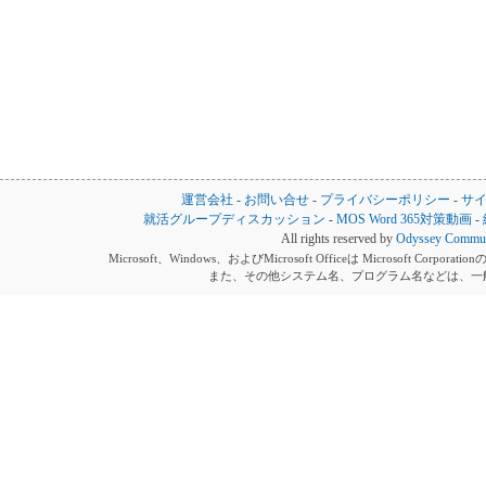
運営会社
-
お問い合せ
-
プライバシーポリシー
-
サ
就活グループディスカッション
-
MOS Word 365対策動画
-
All rights reserved by
Odyssey Communi
Microsoft、Windows、およびMicrosoft Officeは Microsoft 
また、その他システム名、プログラム名などは、一