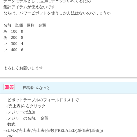
データモデルとして追加にチェックいれてるため
集計アイテムが使えないです
ならば、パワーピボットを使うしか方法はないのでしょうか
名前 単価 個数 金額
あ 100 9
あ 200 8
い 300 4
い 400 6
よろしくお願いします
投稿者: んなっと
ピボットテーブルのフィールドリストで
→[売上表]を右クリック
→メジャーの追加
→メジャーの名前: 金額
数式:
=SUMX('売上表','売上表'[個数]*RELATED('単価表'[単価]))
→OK