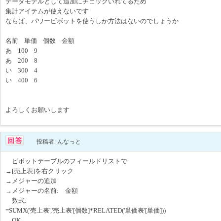
データモデルとして追加にチェックいれてるため
集計アイテムが使えないです
ならば、パワーピボットを使うしか方法はないのでしょうか
名前 単価 個数 金額
あ 100 9
あ 200 8
い 300 4
い 400 6
よろしくお願いします
投稿者: んなっと
ピボットテーブルのフィールドリストで
→[売上表]を右クリック
→メジャーの追加
→メジャーの名前: 金額
数式:
=SUMX('売上表','売上表'[個数]*RELATED('単価表'[単価]))
→OK