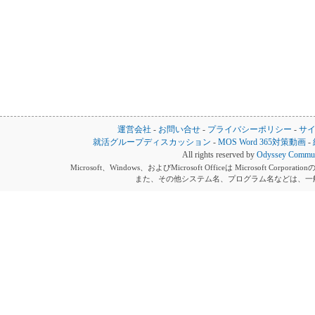
運営会社
-
お問い合せ
-
プライバシーポリシー
-
サ
就活グループディスカッション
-
MOS Word 365対策動画
-
All rights reserved by
Odyssey Communi
Microsoft、Windows、およびMicrosoft Officeは Microsoft 
また、その他システム名、プログラム名などは、一