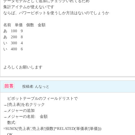
データモデルとして追加にチェックいれてるため
集計アイテムが使えないです
ならば、パワーピボットを使うしか方法はないのでしょうか
名前 単価 個数 金額
あ 100 9
あ 200 8
い 300 4
い 400 6
よろしくお願いします
投稿者: んなっと
ピボットテーブルのフィールドリストで
→[売上表]を右クリック
→メジャーの追加
→メジャーの名前: 金額
数式:
=SUMX('売上表','売上表'[個数]*RELATED('単価表'[単価]))
→OK