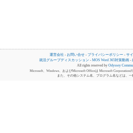
運営会社
-
お問い合せ
-
プライバシーポリシー
-
サ
就活グループディスカッション
-
MOS Word 365対策動画
-
All rights reserved by
Odyssey Communi
Microsoft、Windows、およびMicrosoft Officeは Microsoft 
また、その他システム名、プログラム名などは、一