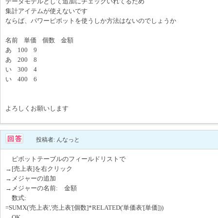
データモデルとして追加にチェックいれてるため
集計アイテムが使えないです
ならば、パワーピボットを使うしか方法はないのでしょうか
名前 単価 個数 金額
あ 100 9
あ 200 8
い 300 4
い 400 6
よろしくお願いします
投稿者: んなっと
ピボットテーブルのフィールドリストで
→[売上表]を右クリック
→メジャーの追加
→メジャーの名前: 金額
数式:
=SUMX('売上表','売上表'[個数]*RELATED('単価表'[単価]))
→OK