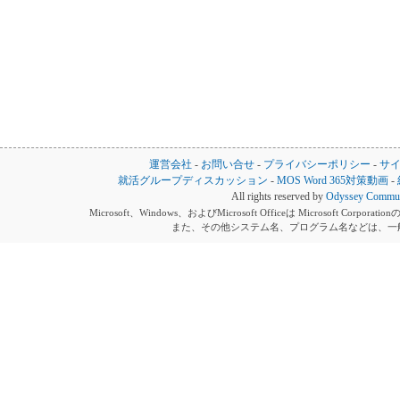
運営会社
-
お問い合せ
-
プライバシーポリシー
-
サ
就活グループディスカッション
-
MOS Word 365対策動画
-
All rights reserved by
Odyssey Communi
Microsoft、Windows、およびMicrosoft Officeは Microsoft 
また、その他システム名、プログラム名などは、一