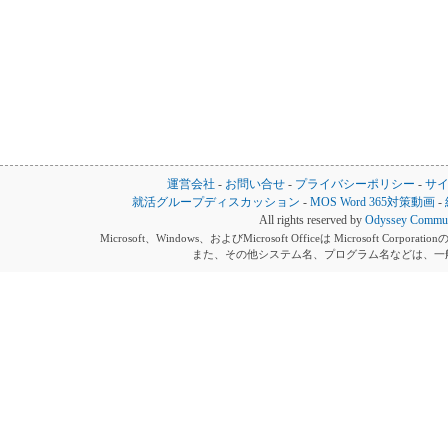
運営会社
-
お問い合せ
-
プライバシーポリシー
-
サ
就活グループディスカッション
-
MOS Word 365対策動画
-
All rights reserved by
Odyssey Communi
Microsoft、Windows、およびMicrosoft Officeは Microsoft 
また、その他システム名、プログラム名などは、一