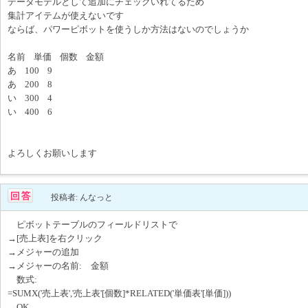
データモデルとして追加にチェックいれてるため
集計アイテムが使えないです
ならば、パワーピボットを使うしか方法はないのでしょうか
名前 単価 個数 金額
あ 100 9
あ 200 8
い 300 4
い 400 6
よろしくお願いします
投稿者: んなっと
ピボットテーブルのフィールドリストで
→[売上表]を右クリック
→メジャーの追加
→メジャーの名前: 金額
数式:
=SUMX('売上表','売上表'[個数]*RELATED('単価表'[単価]))
→OK