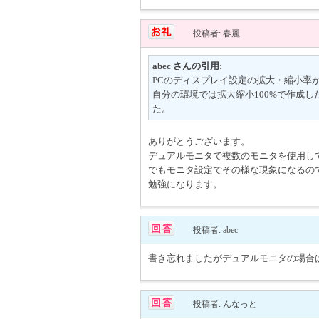
投稿者: 春麗
abec さんの引用:
PCのディスプレイ設定の拡大・縮小率
自分の環境では拡大縮小100%で作成し
た。
ありがとうございます。
デュアルモニタで複数のモニタを使用し
でもモニタ設定でその様な現象になるの
勉強になります。
投稿者: abec
書き忘れましたがデュアルモニタの場合
投稿者: んなっと