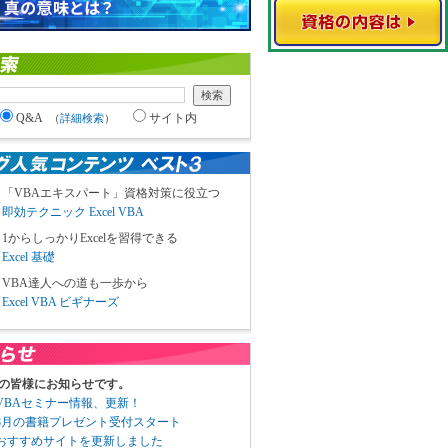
Q&A
サイト内
（
詳細検索
）
「VBAエキスパート」資格対策に役立つ
即効テクニック Excel VBA
1からしっかりExcelを習得できる
Excel 基礎
VBA達人への道も一歩から
Excel VBA ビギナーズ
の皆様にお知らせです。
3 VBAセミナー情報、更新！
3 8月の書籍プレゼント受付スタート
6 おすすめサイトを更新しました