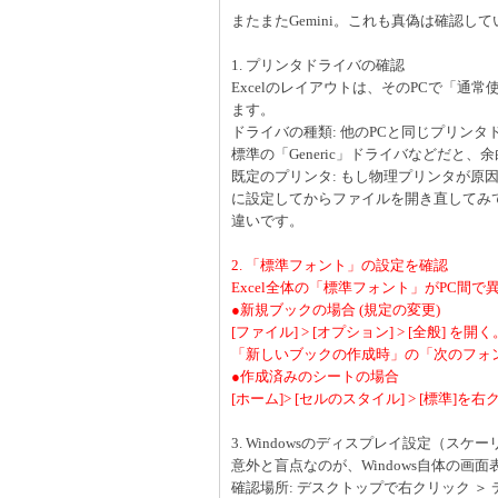
またまたGemini。これも真偽は確認し
1. プリンタドライバの確認
Excelのレイアウトは、そのPCで「
ます。
ドライバの種類: 他のPCと同じプリンタ
標準の「Generic」ドライバなどだと
既定のプリンタ: もし物理プリンタが原因なら、一
に設定してからファイルを開き直してみ
違いです。
2. 「標準フォント」の設定を確認
Excel全体の「標準フォント」がPC
●新規ブックの場合 (規定の変更)
[ファイル] > [オプション] > [全般] を開く
「新しいブックの作成時」の「次のフォ
●作成済みのシートの場合
[ホーム]> [セルのスタイル] > [標準]
3. Windowsのディスプレイ設定（スケ
意外と盲点なのが、Windows自体の画
確認場所: デスクトップで右クリック ＞