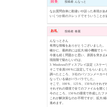
投稿者: んなっと
なお質問自体に勘違いや誤った表現があ
いくつか前のスレッドでそういうことが
投稿者: 春麗
んなっとさん
有用な情報をありがとうございました。
確かに、最終的には拡大/縮小機能で１
今後も続く問題かと思い、原因を突き止
現段階で疑わしいのは、
3. Windowsのディスプレイ設定（スケ
そこで全員100％に設定してもらいまし
調べたところ、３社のパソコンメーカーを
なっている値がバラバラでした。
そこで、100％、125％、150％のそれ
それぞれの環境で全てのファイルを開く
今のところ、150％の環境で作成したフ
これが解決策なのか不明ですが、拡大/
進めます。