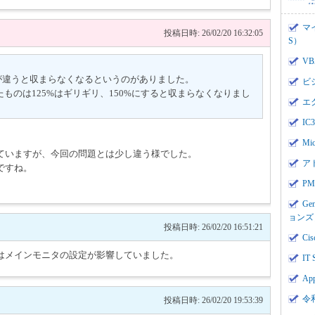
マ
投稿日時: 26/02/20 16:32:05
S）
V
が違うと収まらなくなるというのがありました。
ビ
たものは125%はギリギリ、150%にすると収まらなくなりまし
エ
I
Mi
ていますが、今回の問題とは少し違う様でした。
ア
ですね。
PMI
Ge
ョンズ
投稿日時: 26/02/20 16:51:21
Cis
はメインモニタの設定が影響していました。
IT 
App
令
投稿日時: 26/02/20 19:53:39