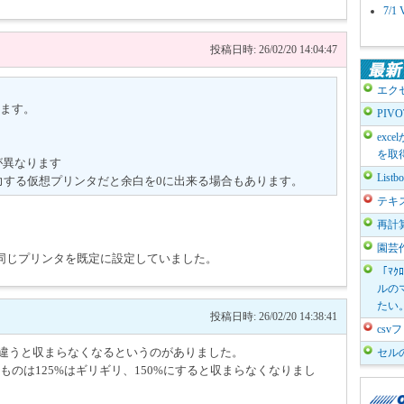
7/
投稿日時: 26/02/20 14:04:47
エク
ます。
PIV
exc
を取
が異なります
List
ァイル出力する仮想プリンタだと余白を0に出来る場合もあります。
テキ
再計
園芸
同じプリンタを既定に設定していました。
「ﾏｸ
ルのマ
たい
投稿日時: 26/02/20 14:38:41
cs
が違うと収まらなくなるというのがありました。
セル
ものは125%はギリギリ、150%にすると収まらなくなりまし