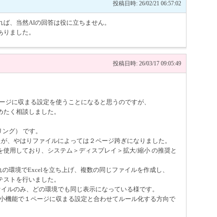
投稿日時: 26/02/21 06:57:02
れば、当然AIの回答は役に立ちません。
ありました。
投稿日時: 26/03/17 09:05:49
ページに収まる設定を使うことになると思うのですが、
めたく相談しました。
ーリング） です。
たが、やはりファイルによっては２ページ跨ぎになりました。
使用しており、システム＞ディスプレイ＞拡大/縮小 の推奨と
ぞれの環境でExcelを立ち上げ、複数の同じファイルを作成し、
テストを行いました。
ァイルのみ、どの環境でも同じ表示になっている様です。
縮小機能で１ページに収まる設定と合わせてルール化する方向で