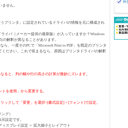
外
ていません。
通常使うプリンタ」に設定されているドライバの情報を元に構成され
ドライバ（メーカー提供の最新版）が入っていますか？Windows
、余白の解釈が異なることがあります。
度そのPCで「Microsoft Print to PDF」を既定のプリンタ
てください。これで収まるなら、原因はプリンタドライバの解釈
間で異なると、列の幅や行の高さの計算が微妙にズレます。
。
ントを使用」から変更する。
を右クリックして「変更」を選択>[書式設定] > [フォント]で設定。
ーリング）
面表示設定です。
 ディスプレイ設定 ＞ 拡大縮小とレイアウト