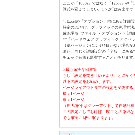
ここが「100%」ではなく「125%」や「1
算式を変えてしまい、1〜2行はみ出すケ
4. Excelの「オプション」内にある詳細
特定のPCだけ、グラフィックの処理方
確認場所: ファイル ＞ オプション ＞ 詳
**「ハードウェア グラフィック アク
（※バージョンにより項目がない場合が
また、同じく詳細設定の「全般」にある*
チェック有無も影響することがあります
5.最も確実な回避策
もし「設定を突き止めるより、とにかく
以下の設定をお勧めします。
ページレイアウトタブの設定を変更する
横：1ページ
縦：1ページ
（拡大/縮小はグレーアウトして自動計算
この設定にしておけば、PCごとの微細な
でも確実に1枚に収まります。