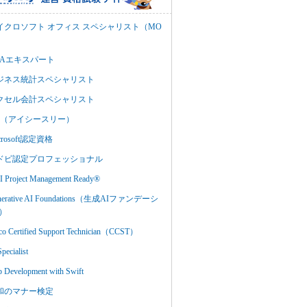
イクロソフト オフィス スペシャリスト（MO
BAエキスパート
ジネス統計スペシャリスト
クセル会計スペシャリスト
C3（アイシースリー）
crosoft認定資格
ドビ認定プロフェッショナル
 Project Management Ready®
nerative AI Foundations（生成AIファンデーシ
）
co Certified Support Technician（CCST）
Specialist
 Development with Swift
和のマナー検定