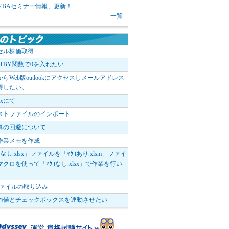
1 VBAセミナー情報、更新！
一覧
セル株価取得
OTBY関数で0を入れたい
elからWeb版outlookにアクセスしメールアドレス
得したい。
boxにて
ストファイルのインポート
算の回避について
作業メモを作成
ﾛなし.xlsx」ファイルを「ﾏｸﾛあり.xlsm」ファイ
クロを使って「ﾏｸﾛなし.xlsx」で作業を行い
。
vファイルの取り込み
の値とチェックボックスを連動させたい