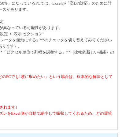
50%」になっているPCでは、Excelが「高DPI対応」のために計
ースがあります。
設定
法が異なっている可能性があります。
細設定 ＞ 表示 セクション
セラレータを無効にする」**のチェックを切り替えてみてください
あります）。
*「ピクセル単位で列幅を調整する」**（比較的新しい機能）の
。
どのPCでも1枚に収めたい」という場合は、根本的な解決として
されます）
ズレをExcel側が自動で縮小して吸収してくれるため、どの環境