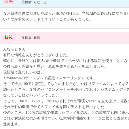
投稿者: んなっと
なお質問自体に勘違いや誤った表現があれば、当然AIの回答は役に立ちま
いくつか前のスレッドでそういうことがありました。
投稿者: 春麗
んなっとさん
有用な情報をありがとうございました。
確かに、最終的には拡大/縮小機能で１ページに収まる設定を使うことにな
今後も続く問題かと思い、原因を突き止めたく相談しました。
現段階で疑わしいのは、
3. Windowsのディスプレイ設定（スケーリング） です。
そこで全員100％に設定してもらいましたが、やはりファイルによっては
調べたところ、３社のパソコンメーカーを使用しており、システム＞ディス
なっている値がバラバラでした。
そこで、100％、125％、150％のそれぞれの環境でExcelを立ち上げ、
それぞれの環境で全てのファイルを開くテストを行いました。
今のところ、150％の環境で作成したファイルのみ、どの環境でも同じ表
これが解決策なのか不明ですが、拡大/縮小機能で１ページに収まる設定と
進めます。