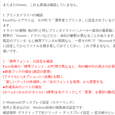
またまたGemini。これも真偽は確認していません。
1. プリンタドライバの確認
Excelのレイアウトは、そのPCで「通常使うプリンタ」に設定されている
ます。
ドライバの種類: 他のPCと同じプリンタドライバ（メーカー提供の最新版）が
標準の「Generic」ドライバなどだと、余白の解釈が異なることがあります
既定のプリンタ: もし物理プリンタが原因なら、一度そのPCで「Microsoft Pri
に設定してからファイルを開き直してみてください。これで収まるなら、
違いです。
2. 「標準フォント」の設定を確認
Excel全体の「標準フォント」がPC間で異なると、列の幅や行の高さの計
●新規ブックの場合 (規定の変更)
[ファイル] > [オプション] > [全般] を開く。
「新しいブックの作成時」の「次のフォントを使用」から変更する。
●作成済みのシートの場合
[ホーム]> [セルのスタイル] > [標準]を右クリックして「変更」を選択>[書式
3. Windowsのディスプレイ設定（スケーリング）
意外と盲点なのが、Windows自体の画面表示設定です。
確認場所: デスクトップで右クリック ＞ ディスプレイ設定 ＞ 拡大縮小と