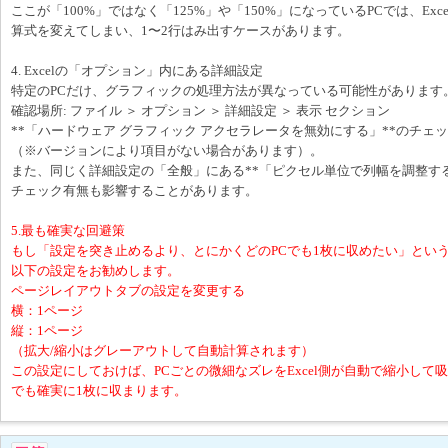
ここが「100%」ではなく「125%」や「150%」になっているPCでは、Exc
算式を変えてしまい、1〜2行はみ出すケースがあります。
4. Excelの「オプション」内にある詳細設定
特定のPCだけ、グラフィックの処理方法が異なっている可能性があります
確認場所: ファイル ＞ オプション ＞ 詳細設定 ＞ 表示 セクション
**「ハードウェア グラフィック アクセラレータを無効にする」**のチェ
（※バージョンにより項目がない場合があります）。
また、同じく詳細設定の「全般」にある**「ピクセル単位で列幅を調整す
チェック有無も影響することがあります。
5.最も確実な回避策
もし「設定を突き止めるより、とにかくどのPCでも1枚に収めたい」とい
以下の設定をお勧めします。
ページレイアウトタブの設定を変更する
横：1ページ
縦：1ページ
（拡大/縮小はグレーアウトして自動計算されます）
この設定にしておけば、PCごとの微細なズレをExcel側が自動で縮小して
でも確実に1枚に収まります。