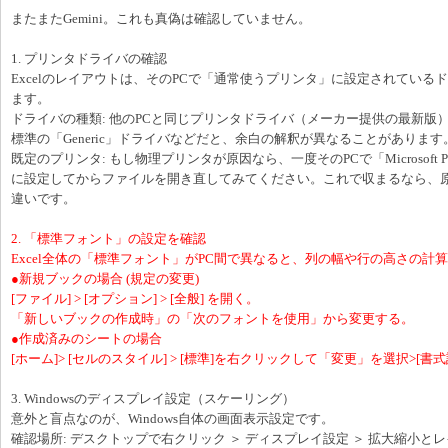
またまたGemini。これも真偽は確認していません。
1. プリンタドライバの確認
Excelのレイアウトは、そのPCで「通常使うプリンタ」に設定されている
ます。
ドライバの種類: 他のPCと同じプリンタドライバ（メーカー提供の最新版）が
標準の「Generic」ドライバなどだと、余白の解釈が異なることがあります
既定のプリンタ: もし物理プリンタが原因なら、一度そのPCで「Microsoft Pri
に設定してからファイルを開き直してみてください。これで収まるなら、
違いです。
2. 「標準フォント」の設定を確認
Excel全体の「標準フォント」がPC間で異なると、列の幅や行の高さの計
●新規ブックの場合 (規定の変更)
[ファイル] > [オプション] > [全般] を開く。
「新しいブックの作成時」の「次のフォントを使用」から変更する。
●作成済みのシートの場合
[ホーム]> [セルのスタイル] > [標準]を右クリックして「変更」を選択>[書式
3. Windowsのディスプレイ設定（スケーリング）
意外と盲点なのが、Windows自体の画面表示設定です。
確認場所: デスクトップで右クリック ＞ ディスプレイ設定 ＞ 拡大縮小と