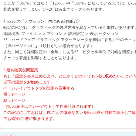
ここが「100%」ではなく「125%」や「150%」になっているPCでは、Exc
算式を変えてしまい、1〜2行はみ出すケースがあります。
4. Excelの「オプション」内にある詳細設定
特定のPCだけ、グラフィックの処理方法が異なっている可能性があります
確認場所: ファイル ＞ オプション ＞ 詳細設定 ＞ 表示 セクション
**「ハードウェア グラフィック アクセラレータを無効にする」**のチェ
（※バージョンにより項目がない場合があります）。
また、同じく詳細設定の「全般」にある**「ピクセル単位で列幅を調整す
チェック有無も影響することがあります。
5.最も確実な回避策
もし「設定を突き止めるより、とにかくどのPCでも1枚に収めたい」とい
以下の設定をお勧めします。
ページレイアウトタブの設定を変更する
横：1ページ
縦：1ページ
（拡大/縮小はグレーアウトして自動計算されます）
この設定にしておけば、PCごとの微細なズレをExcel側が自動で縮小して
でも確実に1枚に収まります。