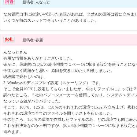
投稿者: んなっと
なお質問自体に勘違いや誤った表現があれば、当然AIの回答は役に立ちま
いくつか前のスレッドでそういうことがありました。
投稿者: 春麗
んなっとさん
有用な情報をありがとうございました。
確かに、最終的には拡大/縮小機能で１ページに収まる設定を使うことにな
今後も続く問題かと思い、原因を突き止めたく相談しました。
現段階で疑わしいのは、
3. Windowsのディスプレイ設定（スケーリング） です。
そこで全員100％に設定してもらいましたが、やはりファイルによっては
調べたところ、３社のパソコンメーカーを使用しており、システム＞ディス
なっている値がバラバラでした。
そこで、100％、125％、150％のそれぞれの環境でExcelを立ち上げ、
それぞれの環境で全てのファイルを開くテストを行いました。
今のところ、150％の環境で作成したファイルのみ、どの環境でも同じ表
これが解決策なのか不明ですが、拡大/縮小機能で１ページに収まる設定と
進めます。