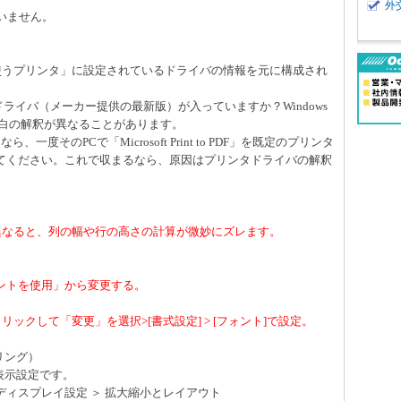
外
ていません。
通常使うプリンタ」に設定されているドライバの情報を元に構成され
ドライバ（メーカー提供の最新版）が入っていますか？Windows
、余白の解釈が異なることがあります。
度そのPCで「Microsoft Print to PDF」を既定のプリンタ
てください。これで収まるなら、原因はプリンタドライバの解釈
間で異なると、列の幅や行の高さの計算が微妙にズレます。
。
ントを使用」から変更する。
を右クリックして「変更」を選択>[書式設定] > [フォント]で設定。
ーリング）
面表示設定です。
 ディスプレイ設定 ＞ 拡大縮小とレイアウト