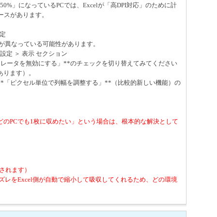
50%」になっているPCでは、Excelが「高DPI対応」のために計
ースがあります。
設定
法が異なっている可能性があります。
細設定 ＞ 表示 セクション
セラレータを無効にする」**のチェックを切り替えてみてください
あります）。
*「ピクセル単位で列幅を調整する」**（比較的新しい機能）の
。
どのPCでも1枚に収めたい」という場合は、根本的な解決として
されます）
ズレをExcel側が自動で縮小して吸収してくれるため、どの環境