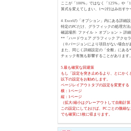
ここが「100%」ではなく「125%」や「1
算式を変えてしまい、1〜2行はみ出すケ
4. Excelの「オプション」内にある詳細
特定のPCだけ、グラフィックの処理方
確認場所: ファイル ＞ オプション ＞ 詳
**「ハードウェア グラフィック アク
（※バージョンにより項目がない場合が
また、同じく詳細設定の「全般」にある*
チェック有無も影響することがあります
5.最も確実な回避策
もし「設定を突き止めるより、とにかく
以下の設定をお勧めします。
ページレイアウトタブの設定を変更する
横：1ページ
縦：1ページ
（拡大/縮小はグレーアウトして自動計算
この設定にしておけば、PCごとの微細な
でも確実に1枚に収まります。