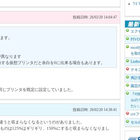
7/
投稿日時: 26/02/20 14:04:47
エク
ます。
PIV
exc
を取
が異なります
List
ァイル出力する仮想プリンタだと余白を0に出来る場合もあります。
テキ
再計
園芸
同じプリンタを既定に設定していました。
「ﾏｸ
ルのマ
たい
投稿日時: 26/02/20 14:38:41
cs
が違うと収まらなくなるというのがありました。
セル
ものは125%はギリギリ、150%にすると収まらなくなりまし