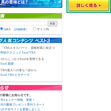
Q&A
サイト内
（
詳細検索
）
「VBAエキスパート」資格対策に役立つ
即効テクニック Excel VBA
1からしっかりExcelを習得できる
Excel 基礎
VBA達人への道も一歩から
Excel VBA ビギナーズ
の皆様にお知らせです。
3 VBAセミナー情報、更新！
3 8月の書籍プレゼント受付スタート
6 おすすめサイトを更新しました