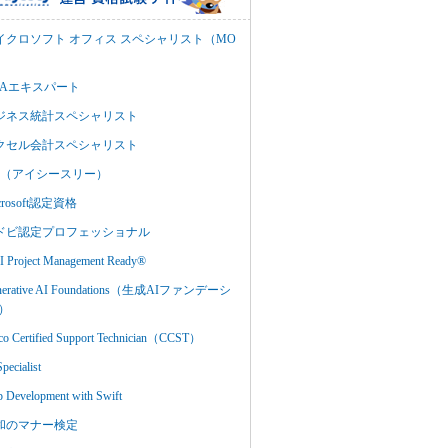
イクロソフト オフィス スペシャリスト（MO
BAエキスパート
ジネス統計スペシャリスト
クセル会計スペシャリスト
C3（アイシースリー）
crosoft認定資格
ドビ認定プロフェッショナル
 Project Management Ready®
nerative AI Foundations（生成AIファンデーシ
）
co Certified Support Technician（CCST）
Specialist
 Development with Swift
和のマナー検定