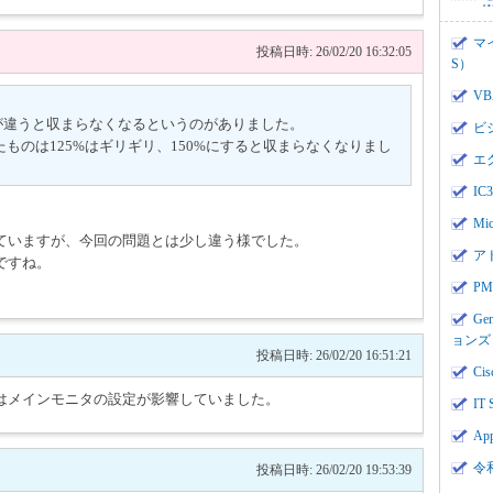
マ
投稿日時: 26/02/20 16:32:05
S）
V
が違うと収まらなくなるというのがありました。
ビ
たものは125%はギリギリ、150%にすると収まらなくなりまし
エ
I
Mi
ていますが、今回の問題とは少し違う様でした。
ア
ですね。
PMI
Ge
ョンズ
投稿日時: 26/02/20 16:51:21
Cis
はメインモニタの設定が影響していました。
IT 
App
令
投稿日時: 26/02/20 19:53:39