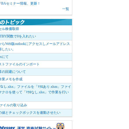
1 VBAセミナー情報、更新！
一覧
セル株価取得
OTBY関数で0を入れたい
elからWeb版outlookにアクセスしメールアドレス
得したい。
boxにて
ストファイルのインポート
算の回避について
作業メモを作成
ﾛなし.xlsx」ファイルを「ﾏｸﾛあり.xlsm」ファイ
クロを使って「ﾏｸﾛなし.xlsx」で作業を行い
。
vファイルの取り込み
の値とチェックボックスを連動させたい