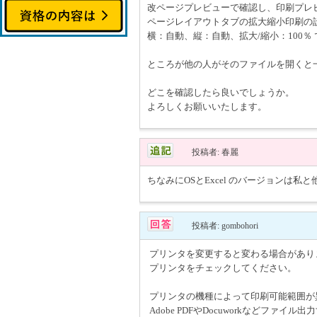
改ページプレビューで確認し、印刷プレ
ページレイアウトタブの拡大縮小印刷の
横：自動、縦：自動、拡大/縮小：100％
ところが他の人がそのファイルを開くと
どこを確認したら良いでしょうか。
よろしくお願いいたします。
投稿者: 春麗
ちなみにOSとExcel のバージョンは私
投稿者: gombohori
プリンタを変更すると変わる場合があり
プリンタをチェックしてください。
プリンタの機種によって印刷可能範囲が
Adobe PDFやDocuworkなどフ