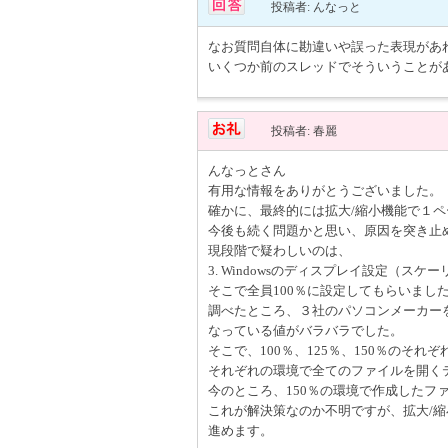
投稿者: んなっと
なお質問自体に勘違いや誤った表現があ
いくつか前のスレッドでそういうことが
投稿者: 春麗
んなっとさん
有用な情報をありがとうございました。
確かに、最終的には拡大/縮小機能で１
今後も続く問題かと思い、原因を突き止
現段階で疑わしいのは、
3. Windowsのディスプレイ設定（スケ
そこで全員100％に設定してもらいまし
調べたところ、３社のパソコンメーカーを
なっている値がバラバラでした。
そこで、100％、125％、150％のそれ
それぞれの環境で全てのファイルを開く
今のところ、150％の環境で作成したフ
これが解決策なのか不明ですが、拡大/
進めます。