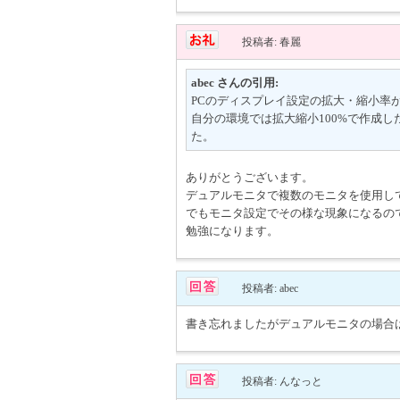
投稿者: 春麗
abec さんの引用:
PCのディスプレイ設定の拡大・縮小率
自分の環境では拡大縮小100%で作成し
た。
ありがとうございます。
デュアルモニタで複数のモニタを使用し
でもモニタ設定でその様な現象になるの
勉強になります。
投稿者: abec
書き忘れましたがデュアルモニタの場合
投稿者: んなっと