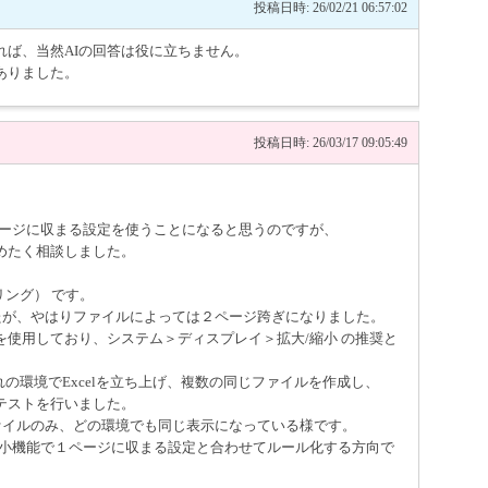
投稿日時: 26/02/21 06:57:02
れば、当然AIの回答は役に立ちません。
ありました。
投稿日時: 26/03/17 09:05:49
ページに収まる設定を使うことになると思うのですが、
めたく相談しました。
ーリング） です。
たが、やはりファイルによっては２ページ跨ぎになりました。
使用しており、システム＞ディスプレイ＞拡大/縮小 の推奨と
ぞれの環境でExcelを立ち上げ、複数の同じファイルを作成し、
テストを行いました。
ァイルのみ、どの環境でも同じ表示になっている様です。
縮小機能で１ページに収まる設定と合わせてルール化する方向で