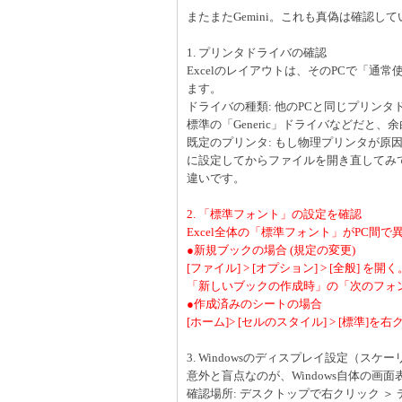
またまたGemini。これも真偽は確認し
1. プリンタドライバの確認
Excelのレイアウトは、そのPCで「
ます。
ドライバの種類: 他のPCと同じプリンタ
標準の「Generic」ドライバなどだと
既定のプリンタ: もし物理プリンタが原因なら、一
に設定してからファイルを開き直してみ
違いです。
2. 「標準フォント」の設定を確認
Excel全体の「標準フォント」がPC
●新規ブックの場合 (規定の変更)
[ファイル] > [オプション] > [全般] を開く
「新しいブックの作成時」の「次のフォ
●作成済みのシートの場合
[ホーム]> [セルのスタイル] > [標準]
3. Windowsのディスプレイ設定（スケ
意外と盲点なのが、Windows自体の画
確認場所: デスクトップで右クリック ＞