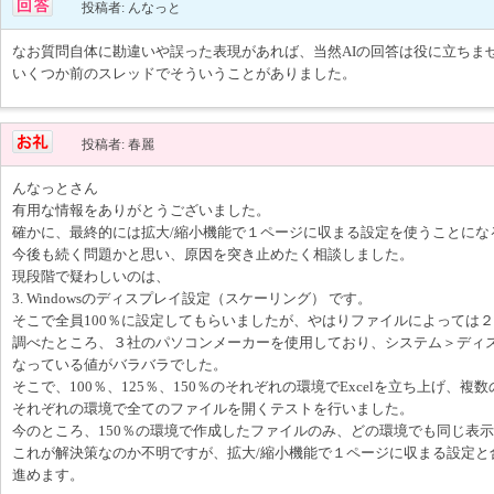
投稿者: んなっと
なお質問自体に勘違いや誤った表現があれば、当然AIの回答は役に立ちま
いくつか前のスレッドでそういうことがありました。
投稿者: 春麗
んなっとさん
有用な情報をありがとうございました。
確かに、最終的には拡大/縮小機能で１ページに収まる設定を使うことにな
今後も続く問題かと思い、原因を突き止めたく相談しました。
現段階で疑わしいのは、
3. Windowsのディスプレイ設定（スケーリング） です。
そこで全員100％に設定してもらいましたが、やはりファイルによっては
調べたところ、３社のパソコンメーカーを使用しており、システム＞ディス
なっている値がバラバラでした。
そこで、100％、125％、150％のそれぞれの環境でExcelを立ち上げ、
それぞれの環境で全てのファイルを開くテストを行いました。
今のところ、150％の環境で作成したファイルのみ、どの環境でも同じ表
これが解決策なのか不明ですが、拡大/縮小機能で１ページに収まる設定と
進めます。