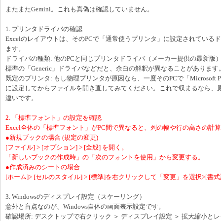
またまたGemini。これも真偽は確認していません。
1. プリンタドライバの確認
Excelのレイアウトは、そのPCで「通常使うプリンタ」に設定されている
ます。
ドライバの種類: 他のPCと同じプリンタドライバ（メーカー提供の最新版）が
標準の「Generic」ドライバなどだと、余白の解釈が異なることがあります
既定のプリンタ: もし物理プリンタが原因なら、一度そのPCで「Microsoft Pri
に設定してからファイルを開き直してみてください。これで収まるなら、
違いです。
2. 「標準フォント」の設定を確認
Excel全体の「標準フォント」がPC間で異なると、列の幅や行の高さの計
●新規ブックの場合 (規定の変更)
[ファイル] > [オプション] > [全般] を開く。
「新しいブックの作成時」の「次のフォントを使用」から変更する。
●作成済みのシートの場合
[ホーム]> [セルのスタイル] > [標準]を右クリックして「変更」を選択>[書式
3. Windowsのディスプレイ設定（スケーリング）
意外と盲点なのが、Windows自体の画面表示設定です。
確認場所: デスクトップで右クリック ＞ ディスプレイ設定 ＞ 拡大縮小と