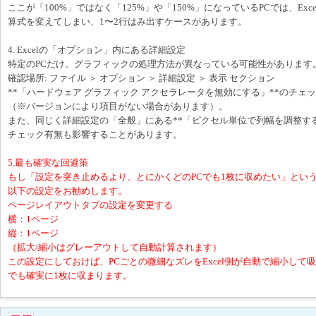
ここが「100%」ではなく「125%」や「150%」になっているPCでは、Exc
算式を変えてしまい、1〜2行はみ出すケースがあります。
4. Excelの「オプション」内にある詳細設定
特定のPCだけ、グラフィックの処理方法が異なっている可能性があります
確認場所: ファイル ＞ オプション ＞ 詳細設定 ＞ 表示 セクション
**「ハードウェア グラフィック アクセラレータを無効にする」**のチェ
（※バージョンにより項目がない場合があります）。
また、同じく詳細設定の「全般」にある**「ピクセル単位で列幅を調整す
チェック有無も影響することがあります。
5.最も確実な回避策
もし「設定を突き止めるより、とにかくどのPCでも1枚に収めたい」とい
以下の設定をお勧めします。
ページレイアウトタブの設定を変更する
横：1ページ
縦：1ページ
（拡大/縮小はグレーアウトして自動計算されます）
この設定にしておけば、PCごとの微細なズレをExcel側が自動で縮小して
でも確実に1枚に収まります。