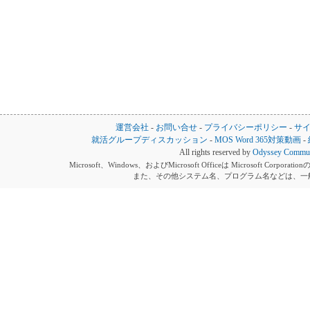
運営会社
-
お問い合せ
-
プライバシーポリシー
-
サ
就活グループディスカッション
-
MOS Word 365対策動画
-
All rights reserved by
Odyssey Communi
Microsoft、Windows、およびMicrosoft Officeは Microsoft 
また、その他システム名、プログラム名などは、一