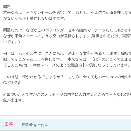
問題
本来ならば 何もないセールを選択して、F2押し、セル内でshiftを押し
がないから何も動作しないはずです。
問題なのは、なぜかこのパソコンが セル内編集で データなしにもかかわら
なぜか半角スペースのような空白が選択されます。(選択されるだけ、実際
いです。)
例えば もしセル内に こんにちは のような文字があるとします。編集
動してそこからshift+↓を押します。 本来ならば 【は】のところで
【こんにちは( )←半角スペースのような謎空白】の形になってしまいます
この状態 何かわかるでしょうか？ ちなみに全く同じバージョンの他のP
Cだけです。
※気づいたんですがこのメッセージの内容に入力するところで何もなしの状態で
象が出ます。
投稿者: ゆーたん