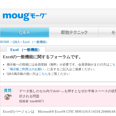
HOME
>
Q&A
>
Excel （一般機能）
Excel （一般機能）
Excelの一般機能に関するフォーラムです。
掲示板への投稿には会員登録（無料）が必要です。会員登録がまだの方は
こち
「
掲示板ご利用上のお願い
」に反するご記入はご遠慮ください。
Q&A掲示板の使い方は
こちら
をご覧ください
データ無しのセル内でshift+→を押すとなぜか半角スペースの状
択される問題
投稿者: kim484871
Excelのバージョンは Microsoft® Excel® LTSC MSO (16.0.14334.2046