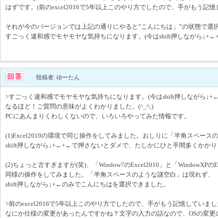
はずです。(前のexcel2016で5年以上このやり方でしたので、手がもう記
それが今のバージョンでは上記の通りにやると”こんにちは」”の状態で選
すごっく違和感でモヤモヤな気持ちになります。(今はshift押しながら↓+←
投稿者: ゆーたん
>すごっく違和感でモヤモヤな気持ちになります。(今はshift押しながら↓+
なるほど！ご質問の意味がよくわかりました。(^_^;)
PCにあんまりくわしくないので、いろいろやってみた情報です。
(1)Excel2019の環境で同じ操作をしてみました。おしりに「半角スペー
shift押しながら↓+←+←で押さないとダメで、たしかにひと手間多くかか
(2)ちょっと古すぎますが(笑)、「Window7のExcel2010」と「WindowXPのE
同様の操作をしてみました。「半角スペースのような謎空白」は現れず、
shift押しながら↓+←のみでこんにちはを選択できました。
>前のexcel2016で5年以上このやり方でしたので、手がもう記憶していま
なにか仕様の変更があったんですかね？文字の入力の話なので、OSの変更