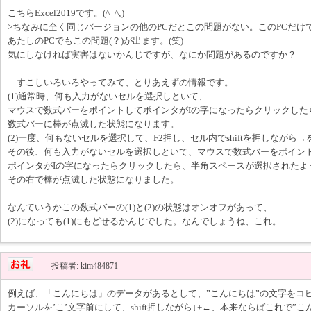
こちらExcel2019です。(^_^;)
>ちなみに全く同じバージョンの他のPCだとこの問題がない。このPCだけ
あたしのPCでもこの問題(？)が出ます。(笑)
気にしなければ実害はないかんじですが、なにか問題があるのですか？
…すこしいろいろやってみて、とりあえずの情報です。
(1)通常時、何も入力がないセルを選択しといて、
マウスで数式バーをポイントしてポインタがIの字になったらクリックした
数式バーに棒が点滅した状態になります。
(2)一度、何もないセルを選択して、F2押し、セル内でshiftを押しながら→を
その後、何も入力がないセルを選択しといて、マウスで数式バーをポイン
ポインタがIの字になったらクリックしたら、半角スペースが選択されたよ
その右で棒が点滅した状態になりました。
なんていうかこの数式バーの(1)と(2)の状態はオンオフがあって、
(2)になっても(1)にもどせるかんじでした。なんでしょうね、これ。
投稿者: kim484871
例えば、「こんにちは」のデータがあるとして、”こんにちは”の文字をコ
カーソルを’こ’文字前にして、shift押しながら↓+←、本来ならばこれで”