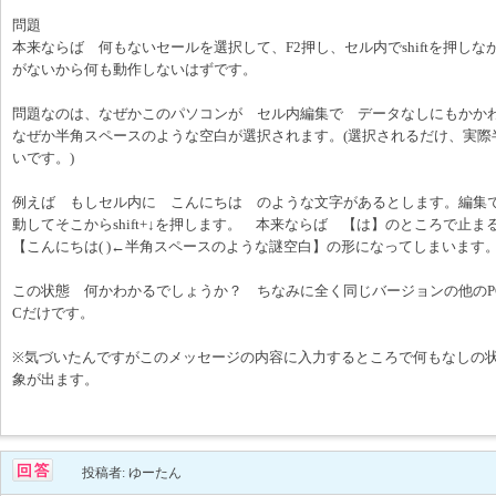
問題
本来ならば 何もないセールを選択して、F2押し、セル内でshiftを押し
がないから何も動作しないはずです。
問題なのは、なぜかこのパソコンが セル内編集で データなしにもかかわら
なぜか半角スペースのような空白が選択されます。(選択されるだけ、実際
いです。)
例えば もしセル内に こんにちは のような文字があるとします。編集
動してそこからshift+↓を押します。 本来ならば 【は】のところで
【こんにちは( )←半角スペースのような謎空白】の形になってしまいます
この状態 何かわかるでしょうか？ ちなみに全く同じバージョンの他のP
Cだけです。
※気づいたんですがこのメッセージの内容に入力するところで何もなしの状態で
象が出ます。
投稿者: ゆーたん