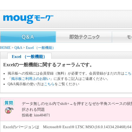
HOME
>
Q&A
>
Excel （一般機能）
Excel （一般機能）
Excelの一般機能に関するフォーラムです。
掲示板への投稿には会員登録（無料）が必要です。会員登録がまだの方は
こち
「
掲示板ご利用上のお願い
」に反するご記入はご遠慮ください。
Q&A掲示板の使い方は
こちら
をご覧ください
データ無しのセル内でshift+→を押すとなぜか半角スペースの状
択される問題
投稿者: kim484871
Excelのバージョンは Microsoft® Excel® LTSC MSO (16.0.14334.2046