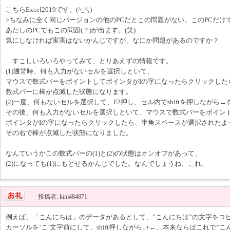
こちらExcel2019です。(^_^;)
>ちなみに全く同じバージョンの他のPCだとこの問題がない。このPCだけ
あたしのPCでもこの問題(？)が出ます。(笑)
気にしなければ実害はないかんじですが、なにか問題があるのですか？
…すこしいろいろやってみて、とりあえずの情報です。
(1)通常時、何も入力がないセルを選択しといて、
マウスで数式バーをポイントしてポインタがIの字になったらクリックした
数式バーに棒が点滅した状態になります。
(2)一度、何もないセルを選択して、F2押し、セル内でshiftを押しながら→を
その後、何も入力がないセルを選択しといて、マウスで数式バーをポイン
ポインタがIの字になったらクリックしたら、半角スペースが選択されたよ
その右で棒が点滅した状態になりました。
なんていうかこの数式バーの(1)と(2)の状態はオンオフがあって、
(2)になっても(1)にもどせるかんじでした。なんでしょうね、これ。
投稿者: kim484871
例えば、「こんにちは」のデータがあるとして、”こんにちは”の文字をコ
カーソルを’こ’文字前にして、shift押しながら↓+←、本来ならばこれで”