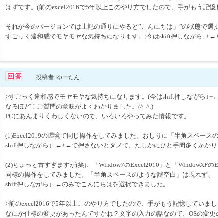
はずです。(前のexcel2016で5年以上このやり方でしたので、手がもう記
それが今のバージョンでは上記の通りにやると”こんにちは」”の状態で選
すごっく違和感でモヤモヤな気持ちになります。(今はshift押しながら↓+←
投稿者: ゆーたん
>すごっく違和感でモヤモヤな気持ちになります。(今はshift押しながら↓+
なるほど！ご質問の意味がよくわかりました。(^_^;)
PCにあんまりくわしくないので、いろいろやってみた情報です。
(1)Excel2019の環境で同じ操作をしてみました。おしりに「半角スペー
shift押しながら↓+←+←で押さないとダメで、たしかにひと手間多くかか
(2)ちょっと古すぎますが(笑)、「Window7のExcel2010」と「WindowXPのE
同様の操作をしてみました。「半角スペースのような謎空白」は現れず、
shift押しながら↓+←のみでこんにちはを選択できました。
>前のexcel2016で5年以上このやり方でしたので、手がもう記憶していま
なにか仕様の変更があったんですかね？文字の入力の話なので、OSの変更