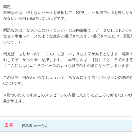
問題
本来ならば 何もないセールを選択して、F2押し、セル内でshiftを押し
がないから何も動作しないはずです。
問題なのは、なぜかこのパソコンが セル内編集で データなしにもかかわら
なぜか半角スペースのような空白が選択されます。(選択されるだけ、実際
いです。)
例えば もしセル内に こんにちは のような文字があるとします。編集
動してそこからshift+↓を押します。 本来ならば 【は】のところで
【こんにちは( )←半角スペースのような謎空白】の形になってしまいます
この状態 何かわかるでしょうか？ ちなみに全く同じバージョンの他のP
Cだけです。
※気づいたんですがこのメッセージの内容に入力するところで何もなしの状態で
象が出ます。
投稿者: ゆーたん