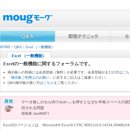
HOME
>
Q&A
>
Excel （一般機能）
Excel （一般機能）
Excelの一般機能に関するフォーラムです。
掲示板への投稿には会員登録（無料）が必要です。会員登録がまだの方は
こち
「
掲示板ご利用上のお願い
」に反するご記入はご遠慮ください。
Q&A掲示板の使い方は
こちら
をご覧ください
データ無しのセル内でshift+→を押すとなぜか半角スペースの状
択される問題
投稿者: kim484871
Excelのバージョンは Microsoft® Excel® LTSC MSO (16.0.14334.2046