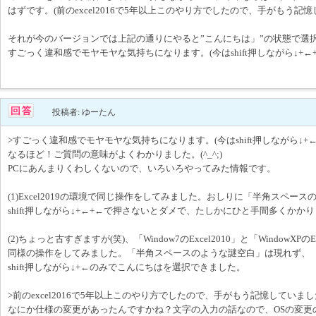
はずです。(前のexcel2016で5年以上このやり方でしたので、手がもう記
それが今のバージョンでは上記の通りにやると”こんにちは」”の状態で選
すごっく違和感でモヤモヤな気持ちになります。(今はshift押しながら↓+←
投稿者: ゆーたん
>すごっく違和感でモヤモヤな気持ちになります。(今はshift押しながら↓+
なるほど！ご質問の意味がよくわかりました。(^_^;)
PCにあんまりくわしくないので、いろいろやってみた情報です。
(1)Excel2019の環境で同じ操作をしてみました。おしりに「半角スペー
shift押しながら↓+←+←で押さないとダメで、たしかにひと手間多くかか
(2)ちょっと古すぎますが(笑)、「Window7のExcel2010」と「WindowXPのE
同様の操作をしてみました。「半角スペースのような謎空白」は現れず、
shift押しながら↓+←のみでこんにちはを選択できました。
>前のexcel2016で5年以上このやり方でしたので、手がもう記憶していま
なにか仕様の変更があったんですかね？文字の入力の話なので、OSの変更