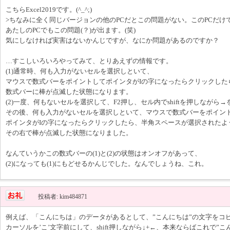
こちらExcel2019です。(^_^;)
>ちなみに全く同じバージョンの他のPCだとこの問題がない。このPCだけ
あたしのPCでもこの問題(？)が出ます。(笑)
気にしなければ実害はないかんじですが、なにか問題があるのですか？
…すこしいろいろやってみて、とりあえずの情報です。
(1)通常時、何も入力がないセルを選択しといて、
マウスで数式バーをポイントしてポインタがIの字になったらクリックした
数式バーに棒が点滅した状態になります。
(2)一度、何もないセルを選択して、F2押し、セル内でshiftを押しながら→を
その後、何も入力がないセルを選択しといて、マウスで数式バーをポイン
ポインタがIの字になったらクリックしたら、半角スペースが選択されたよ
その右で棒が点滅した状態になりました。
なんていうかこの数式バーの(1)と(2)の状態はオンオフがあって、
(2)になっても(1)にもどせるかんじでした。なんでしょうね、これ。
投稿者: kim484871
例えば、「こんにちは」のデータがあるとして、”こんにちは”の文字をコ
カーソルを’こ’文字前にして、shift押しながら↓+←、本来ならばこれで”