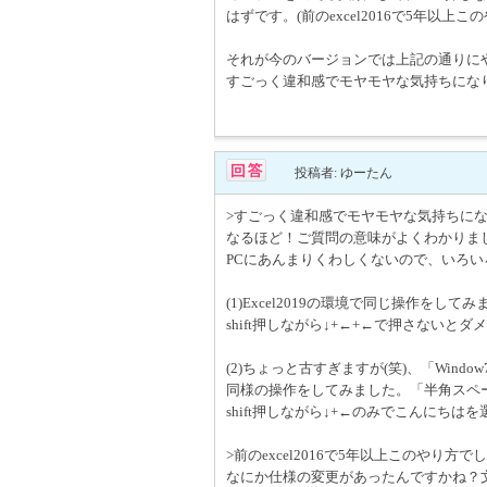
はずです。(前のexcel2016で5年以
それが今のバージョンでは上記の通りに
すごっく違和感でモヤモヤな気持ちになります
投稿者: ゆーたん
>すごっく違和感でモヤモヤな気持ちになりま
なるほど！ご質問の意味がよくわかりました。
PCにあんまりくわしくないので、いろ
(1)Excel2019の環境で同じ操作を
shift押しながら↓+←+←で押さない
(2)ちょっと古すぎますが(笑)、「Window7の
同様の操作をしてみました。「半角スペ
shift押しながら↓+←のみでこんにちは
>前のexcel2016で5年以上このやり
なにか仕様の変更があったんですかね？