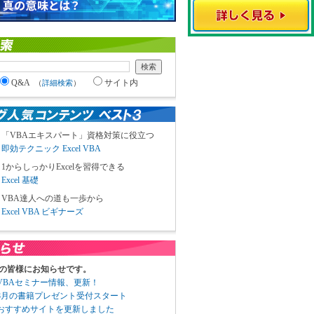
Q&A
サイト内
（
詳細検索
）
「VBAエキスパート」資格対策に役立つ
即効テクニック Excel VBA
1からしっかりExcelを習得できる
Excel 基礎
VBA達人への道も一歩から
Excel VBA ビギナーズ
の皆様にお知らせです。
3 VBAセミナー情報、更新！
3 8月の書籍プレゼント受付スタート
6 おすすめサイトを更新しました