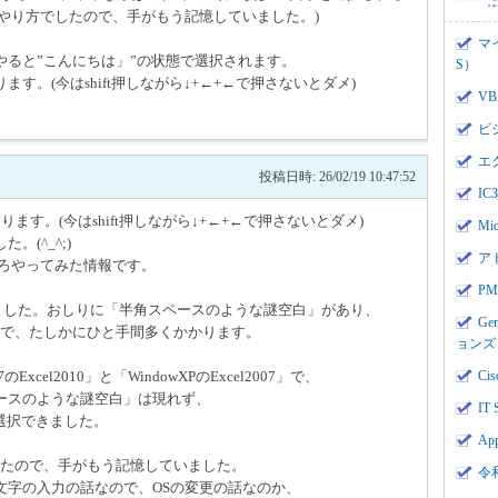
上このやり方でしたので、手がもう記憶していました。)
マ
やると”こんにちは」”の状態で選択されます。
S）
。(今はshift押しながら↓+←+←で押さないとダメ)
V
ビ
エ
投稿日時: 26/02/19 10:47:52
I
す。(今はshift押しながら↓+←+←で押さないとダメ)
Mi
(^_^;)
ア
いろやってみた情報です。
PMI
してみました。おしりに「半角スペースのような謎空白」があり、
Ge
とダメで、たしかにひと手間多くかかります。
ョンズ
Excel2010」と「WindowXPのExcel2007」で、
Cis
ースのような謎空白」は現れず、
IT 
を選択できました。
App
方でしたので、手がもう記憶していました。
令
文字の入力の話なので、OSの変更の話なのか、