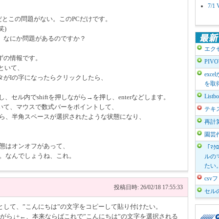
7/
だとこの問題がない。このPCだけです。
笑)
、なにか問題があるのですか？
エク
ずの情報です。
PIV
といて、
exc
タがIの字になったらクリックしたら、
を取
。
List
、セル内でshiftを押しながら→を押し、enterなどします。
いて、マウスで数式バーをポイントして、
テキ
たら、半角スペースが選択されたような状態になり、
再計
。
園芸
の状態はオンオフがあって、
「ﾏｸ
した。なんでしょうね、これ。
ルのマ
たい
cs
投稿日時: 26/02/18 17:55:33
セル
として、”こんにちは”の文字をコピーして貼り付けたい。
しながら↓+←、本来ならばこれで”こんにちは”の文字を選択される