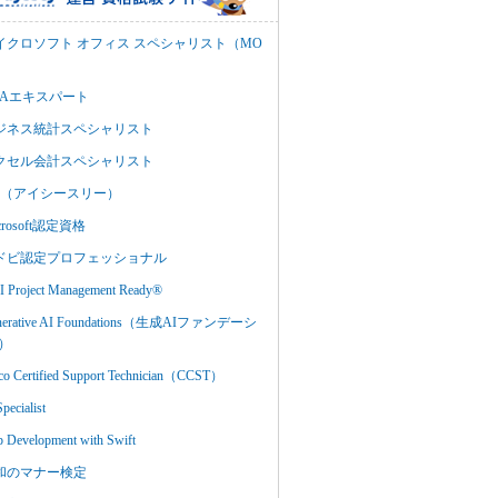
イクロソフト オフィス スペシャリスト（MO
BAエキスパート
ジネス統計スペシャリスト
クセル会計スペシャリスト
C3（アイシースリー）
crosoft認定資格
ドビ認定プロフェッショナル
 Project Management Ready®
nerative AI Foundations（生成AIファンデーシ
）
co Certified Support Technician（CCST）
Specialist
 Development with Swift
和のマナー検定