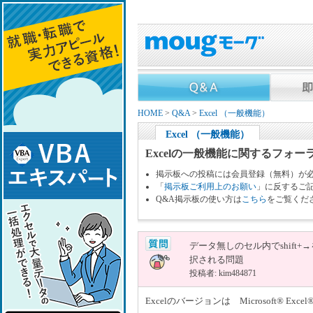
HOME
>
Q&A
>
Excel （一般機能）
Excel （一般機能）
Excelの一般機能に関するフォー
掲示板への投稿には会員登録（無料）が
「
掲示板ご利用上のお願い
」に反するご
Q&A掲示板の使い方は
こちら
をご覧くだ
データ無しのセル内でshift
択される問題
投稿者: kim484871
Excelのバージョンは Microsoft® Excel® 