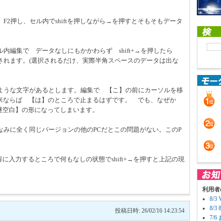
2押し、セル内でshiftを押しながら→を押すとそもそもデータ
内編集で データなしにもかかわらず shift+→を押したら
されます。(選択されるだけ、実際半角スペースのデータは出な
ような文字があるとします。編集で 【こ】の前にカーソルを移
。 本来ならば 【は】のところで止まるはずです。 でも、なぜか
な謎空白】の形になってしまいます。
なみに全く同じバージョンの他のPCだとこの問題がない。このP
に入力するところで何もなしの状態でshift+→を押すと上記の現
利用者
8/
8/
投稿日時: 26/02/16 14:23:54
7/