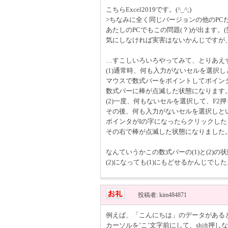
こちらExcel2019です。(^_^;)
>ちなみに全く同じバージョンの他のPC
あたしのPCでもこの問題(？)が出ます。(
気にしなければ実害はないかんじですが
…すこしいろいろやってみて、とりあえ
(1)通常時、何も入力がないセルを選択し
マウスで数式バーをポイントしてポイン
数式バーに棒が点滅した状態になります
(2)一度、何もないセルを選択して、F2押し
その後、何も入力がないセルを選択しと
ポインタがIの字になったらクリックし
その右で棒が点滅した状態になりました
なんていうかこの数式バーの(1)と(2)
(2)になっても(1)にもどせるかんじで
投稿者: kim484871
例えば、「こんにちは」のデータがある
カーソルを’こ’文字前にして、shift押