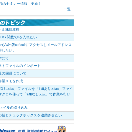
1 VBAセミナー情報、更新！
一覧
セル株価取得
OTBY関数で0を入れたい
elからWeb版outlookにアクセスしメールアドレス
得したい。
boxにて
ストファイルのインポート
算の回避について
作業メモを作成
ﾛなし.xlsx」ファイルを「ﾏｸﾛあり.xlsm」ファイ
クロを使って「ﾏｸﾛなし.xlsx」で作業を行い
。
vファイルの取り込み
の値とチェックボックスを連動させたい