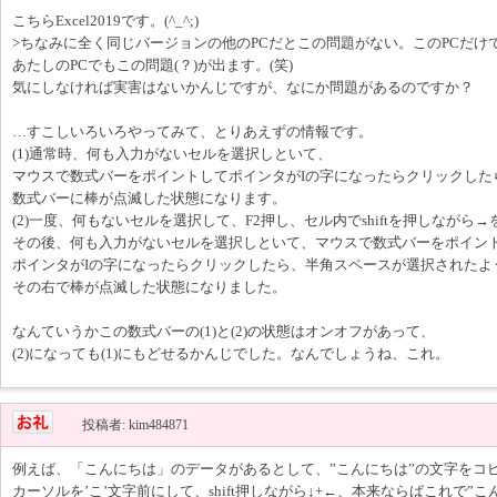
こちらExcel2019です。(^_^;)
>ちなみに全く同じバージョンの他のPCだとこの問題がない。このPCだけ
あたしのPCでもこの問題(？)が出ます。(笑)
気にしなければ実害はないかんじですが、なにか問題があるのですか？
…すこしいろいろやってみて、とりあえずの情報です。
(1)通常時、何も入力がないセルを選択しといて、
マウスで数式バーをポイントしてポインタがIの字になったらクリックした
数式バーに棒が点滅した状態になります。
(2)一度、何もないセルを選択して、F2押し、セル内でshiftを押しながら→を
その後、何も入力がないセルを選択しといて、マウスで数式バーをポイン
ポインタがIの字になったらクリックしたら、半角スペースが選択されたよ
その右で棒が点滅した状態になりました。
なんていうかこの数式バーの(1)と(2)の状態はオンオフがあって、
(2)になっても(1)にもどせるかんじでした。なんでしょうね、これ。
投稿者: kim484871
例えば、「こんにちは」のデータがあるとして、”こんにちは”の文字をコ
カーソルを’こ’文字前にして、shift押しながら↓+←、本来ならばこれで”