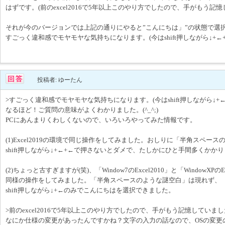
はずです。(前のexcel2016で5年以上このやり方でしたので、手がもう記
それが今のバージョンでは上記の通りにやると”こんにちは」”の状態で選
すごっく違和感でモヤモヤな気持ちになります。(今はshift押しながら↓+←
投稿者: ゆーたん
>すごっく違和感でモヤモヤな気持ちになります。(今はshift押しながら↓+
なるほど！ご質問の意味がよくわかりました。(^_^;)
PCにあんまりくわしくないので、いろいろやってみた情報です。
(1)Excel2019の環境で同じ操作をしてみました。おしりに「半角スペー
shift押しながら↓+←+←で押さないとダメで、たしかにひと手間多くかか
(2)ちょっと古すぎますが(笑)、「Window7のExcel2010」と「WindowXPのE
同様の操作をしてみました。「半角スペースのような謎空白」は現れず、
shift押しながら↓+←のみでこんにちはを選択できました。
>前のexcel2016で5年以上このやり方でしたので、手がもう記憶していま
なにか仕様の変更があったんですかね？文字の入力の話なので、OSの変更