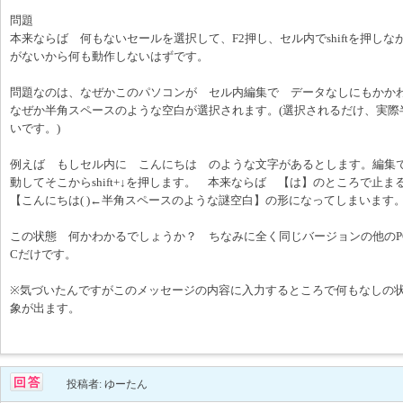
問題
本来ならば 何もないセールを選択して、F2押し、セル内でshiftを押し
がないから何も動作しないはずです。
問題なのは、なぜかこのパソコンが セル内編集で データなしにもかかわら
なぜか半角スペースのような空白が選択されます。(選択されるだけ、実際
いです。)
例えば もしセル内に こんにちは のような文字があるとします。編集
動してそこからshift+↓を押します。 本来ならば 【は】のところで
【こんにちは( )←半角スペースのような謎空白】の形になってしまいます
この状態 何かわかるでしょうか？ ちなみに全く同じバージョンの他のP
Cだけです。
※気づいたんですがこのメッセージの内容に入力するところで何もなしの状態で
象が出ます。
投稿者: ゆーたん