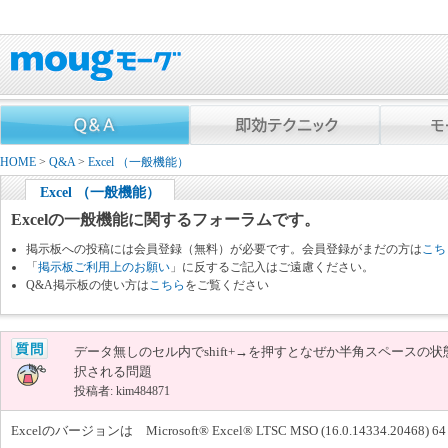
HOME
>
Q&A
>
Excel （一般機能）
Excel （一般機能）
Excelの一般機能に関するフォーラムです。
掲示板への投稿には会員登録（無料）が必要です。会員登録がまだの方は
こち
「
掲示板ご利用上のお願い
」に反するご記入はご遠慮ください。
Q&A掲示板の使い方は
こちら
をご覧ください
データ無しのセル内でshift+→を押すとなぜか半角スペースの状
択される問題
投稿者: kim484871
Excelのバージョンは Microsoft® Excel® LTSC MSO (16.0.14334.2046