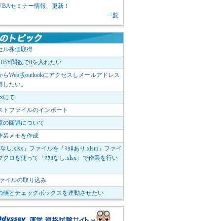
1 VBAセミナー情報、更新！
一覧
セル株価取得
OTBY関数で0を入れたい
elからWeb版outlookにアクセスしメールアドレス
得したい。
boxにて
ストファイルのインポート
算の回避について
作業メモを作成
ﾛなし.xlsx」ファイルを「ﾏｸﾛあり.xlsm」ファイ
クロを使って「ﾏｸﾛなし.xlsx」で作業を行い
。
vファイルの取り込み
の値とチェックボックスを連動させたい