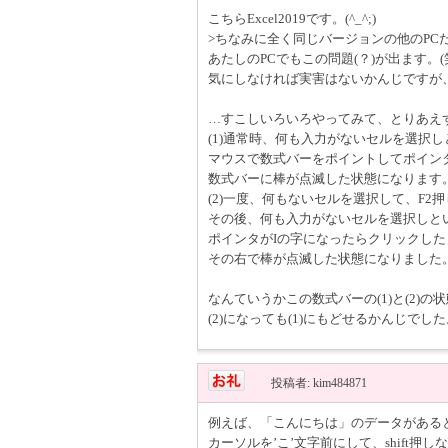
こちらExcel2019です。(^_^;)
>ちなみに全く同じバージョンの他のPC
あたしのPCでもこの問題(？)が出ます。(
気にしなければ実害はないかんじですが
…すこしいろいろやってみて、とりあえ
(1)通常時、何も入力がないセルを選択し
マウスで数式バーをポイントしてポイン
数式バーに棒が点滅した状態になります
(2)一度、何もないセルを選択して、F2押し
その後、何も入力がないセルを選択しと
ポインタがIの字になったらクリックし
その右で棒が点滅した状態になりました
なんていうかこの数式バーの(1)と(2)
(2)になっても(1)にもどせるかんじで
投稿者: kim484871
例えば、「こんにちは」のデータがある
カーソルを’こ’文字前にして、shift押