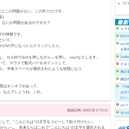
7/
だとこの問題がない。このPCだけです。
笑)
、なにか問題があるのですか？
エク
ずの情報です。
PIV
といて、
exc
タがIの字になったらクリックしたら、
を取
。
List
、セル内でshiftを押しながら→を押し、enterなどします。
いて、マウスで数式バーをポイントして、
テキ
たら、半角スペースが選択されたような状態になり、
再計
。
園芸
の状態はオンオフがあって、
「ﾏｸ
した。なんでしょうね、これ。
ルのマ
たい
cs
投稿日時: 26/02/18 17:55:33
セル
として、”こんにちは”の文字をコピーして貼り付けたい。
しながら↓+←、本来ならばこれで”こんにちは”の文字を選択される