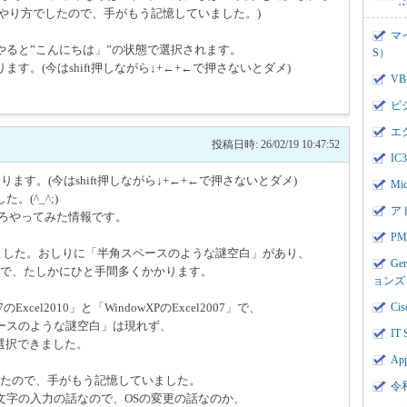
上このやり方でしたので、手がもう記憶していました。)
マ
やると”こんにちは」”の状態で選択されます。
S）
。(今はshift押しながら↓+←+←で押さないとダメ)
V
ビ
エ
投稿日時: 26/02/19 10:47:52
I
す。(今はshift押しながら↓+←+←で押さないとダメ)
Mi
(^_^;)
ア
いろやってみた情報です。
PMI
してみました。おしりに「半角スペースのような謎空白」があり、
Ge
とダメで、たしかにひと手間多くかかります。
ョンズ
Excel2010」と「WindowXPのExcel2007」で、
Cis
ースのような謎空白」は現れず、
IT 
を選択できました。
App
方でしたので、手がもう記憶していました。
令
文字の入力の話なので、OSの変更の話なのか、