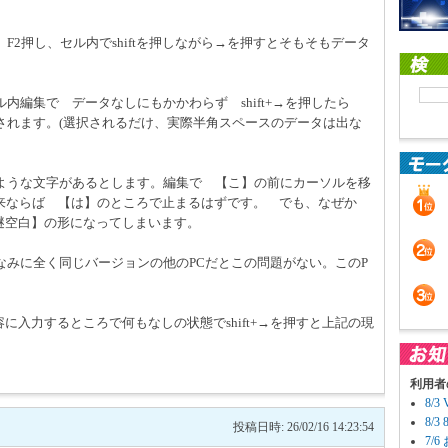
2押し、セル内でshiftを押しながら→を押すとそもそもデータ
内編集で データなしにもかかわらず shift+→を押したら
されます。(選択されるだけ、実際半角スペースのデータは出な
ような文字があるとします。編集で 【こ】の前にカーソルを移
。 本来ならば 【は】のところで止まるはずです。 でも、なぜか
な謎空白】の形になってしまいます。
なみに全く同じバージョンの他のPCだとこの問題がない。このP
に入力するところで何もなしの状態でshift+→を押すと上記の現
利用者
8/
8/
投稿日時: 26/02/16 14:23:54
7/