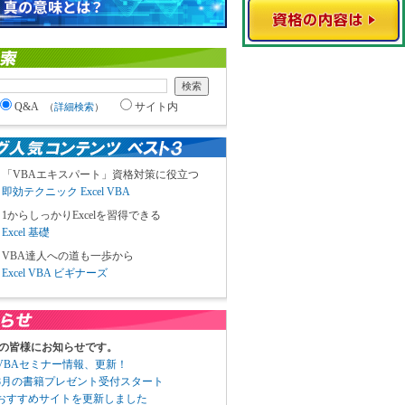
Q&A
サイト内
（
詳細検索
）
「VBAエキスパート」資格対策に役立つ
即効テクニック Excel VBA
1からしっかりExcelを習得できる
Excel 基礎
VBA達人への道も一歩から
Excel VBA ビギナーズ
の皆様にお知らせです。
3 VBAセミナー情報、更新！
3 8月の書籍プレゼント受付スタート
6 おすすめサイトを更新しました