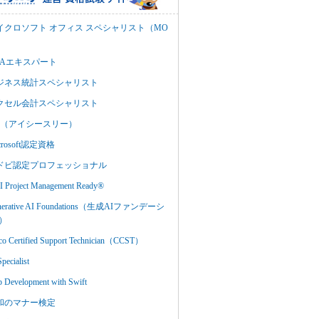
イクロソフト オフィス スペシャリスト（MO
BAエキスパート
ジネス統計スペシャリスト
クセル会計スペシャリスト
C3（アイシースリー）
crosoft認定資格
ドビ認定プロフェッショナル
 Project Management Ready®
nerative AI Foundations（生成AIファンデーシ
）
co Certified Support Technician（CCST）
Specialist
 Development with Swift
和のマナー検定