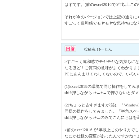
はずです。(前のexcel2016で5年以
それが今のバージョンでは上記の通りに
すごっく違和感でモヤモヤな気持ちになります
投稿者: ゆーたん
>すごっく違和感でモヤモヤな気持ちになりま
なるほど！ご質問の意味がよくわかりました。
PCにあんまりくわしくないので、いろ
(1)Excel2019の環境で同じ操作を
shift押しながら↓+←+←で押さない
(2)ちょっと古すぎますが(笑)、「Window7の
同様の操作をしてみました。「半角スペ
shift押しながら↓+←のみでこんにちは
>前のexcel2016で5年以上このやり
なにか仕様の変更があったんですかね？