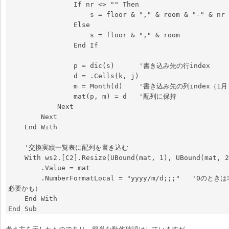
                If nr <> "" Then

                    s = floor & "," & room & "-" & nr

                Else

                    s = floor & "," & room

                End If

                p = dic(s)      '書き込み先の行index

                d = .Cells(k, j)

                m = Month(d)    '書き込み先の列index（1月～12月の前提）

                mat(p, m) = d   '配列に保持

            Next

        Next

    End With

    '交換実績一覧表に配列を書き込む

    With ws2.[C2].Resize(UBound(mat, 1), UBound(mat, 2))

        .Value = mat

        .NumberFormatLocal = "yyyy/m/d;;;"   '0のときは非表示とするため（改善が
必要かも）

    End With
