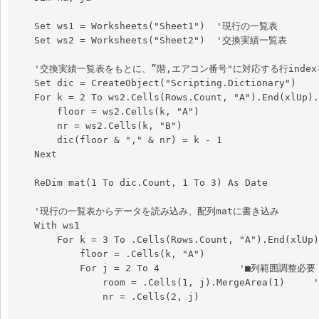
    Set ws1 = Worksheets("Sheet1")  '現行の一覧表

    Set ws2 = Worksheets("Sheet2")  '交換実績一覧表

    '交換実績一覧表をもとに、”階,エアコン番号"に対応する行indexを辞書に保持

    Set dic = CreateObject("Scripting.Dictionary")

    For k = 2 To ws2.Cells(Rows.Count, "A").End(xlUp).Row

        floor = ws2.Cells(k, "A")

        nr = ws2.Cells(k, "B")

        dic(floor & "," & nr) = k - 1

    Next

    ReDim mat(1 To dic.Count, 1 To 3) As Date

    '現行の一覧表からデータを読み込み、配列matに書き込み

    With ws1

        For k = 3 To .Cells(Rows.Count, "A").End(xlUp).Row

            floor = .Cells(k, "A")

            For j = 2 To 4              '■列範囲調整必要

                room = .Cells(1, j).MergeArea(1)     'セル結合への配慮

                nr = .Cells(2, j)
