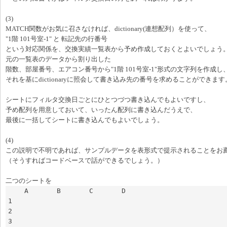
(3)
MATCH関数がお気に召さなければ、dictionary(連想配列）を使って、
"1階 101号室-1" と 転記先の行番号
という対応関係を、交換実績一覧表から予め作成しておくとよいでしょう
元の一覧表のデータから割り出した
階数、部屋番号、エアコン番号から"1階 101号室-1"形式の文字列を作成し
それを基にdictionaryに照会して書き込み先の番号を求めることができます
シートにフィルタ交換日ごとにひとつづつ書き込んでもよいですし、
予め配列を用意しておいて、いったん配列に書き込んだうえで、
最後に一括してシートに書き込んでもよいでしょう。
(4)
この説明で不明であれば、サンプルデータを表形式で提示されることをお
（そうすればコードベースで話ができるでしょう。）
二つのシートを
    A       B       C       D

1

2

3
