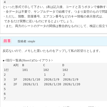
といった形式で示して下さい。(表は記入後、コードと言うボタンで修飾す
・全データは不要で、サンプルデータで結構です。つまり架空のもので問
・ただし、階数、部屋番号、エアコン番号などのキー情報の表示形式は、
できるだけ実際に近いものにするとよいでしょう。
・また、両方のシートのデータの関係は整合的なものにして、検証に役立
投稿者: simple
反応ないので、メモした置いたものをアップして私の区切りとします。
●<現行一覧表(Sheet1)のレイアウト>
     A列  B          C         D             

1行       101        102       102           

2                    1         2             

3    1F   2026/1/10  2026/2/9  2026/2/9      

4    2F   2026/3/1   2026/1/20 2026/1/20     

5                                            

6                                            

7                                    