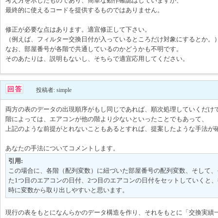
考え方を示したものであり、簡単な動作確認はしていますが、
最終的に使えるコードを提供するものではありません。
修正が必要な点はあります。適宜修正して下さい。
（例えば、フィルター交換日付が入っているところだけ対象にするとか。
なお、部屋番号が各階で共通しているのかどうかも不明です。
そのあたりは、説明もないし、そちらで適宜応用してください。
投稿者: simple
両方の表のデータの出現順序がもし同じであれば、順次処理していくだけ
階によっては、エアコンが他の階より少ないといったことでもあって、
上記のような前提がとれないこともあるとすれば、提案したような手法が
あなたの手法についてコメントします。
引用:
この場合に、各階（配列変数）に紐づいた部屋番号の配列変数、そして、
た1つ目のエアコンの日付、2つ目のエアコンの日付をセットしていくと
時に変数から取り出しやすいと思います。
現行の表をもとになんらかのデータ構造を作り、それをもとに「交換実績