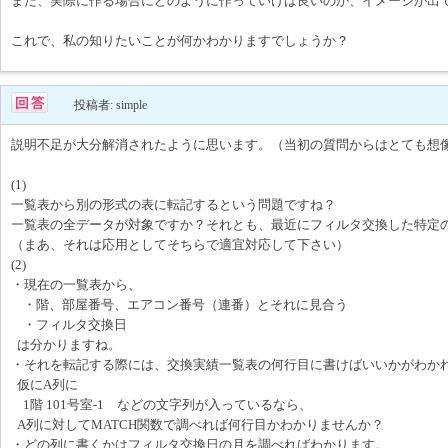
また、実際に作る場合にどのように作っていけば良いのか、イメージが出
これで、私の知りたいことが何かわかりますでしょうか？
投稿者: simple
説明不足が大分解消されたように思います。（当初の質問からはとても想
(1)
一覧表から別の形式の表に転記するという問題ですね？
一覧表の全データが対象ですか？それとも、最近にフィルタ交換した特定
（まあ、それは応用としてそちらで適宜対応して下さい）
(2)
・現在の一覧表から、
・階、部屋番号、エアコン番号（連番）とそれに見合う
・フィルタ交換日
は分かりますね。
・それを転記する際には、交換実績一覧表の何行目に書けばいいかがわか
仮にA列に
1階 101号室-1 などの文字列が入っているなら、
A列に対してMATCH関数で調べれば何行目かわかりませんか？
・どの列に書くかはフィルタ交換日の月を調べればわかります。