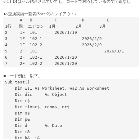
# C1:D1はセル結合されていても、コードで対応しているので問題なし
●<交換実績一覧表(Sheet2)のレイアウト>
      A   B         C          D         E  

1行   階  エアコン  1月        2月       3月

2     1F  101       2026/1/10

3     1F  102-1                2026/2/9

4     1F  102-2                2026/2/9

5     2F  101                           2026/3/1

6     2F  102-1     2026/1/20

7     2F  102-2     2026/1/20
■コード例は、以下。
Sub test()

    Dim ws1 As Worksheet, ws2 As Worksheet

    Dim dic     As Object

    Dim r$

    Dim floor$, room$, nr$

    Dim s$

    Dim p&

    Dim d       As Date

    Dim m&

    Dim k&, j&
