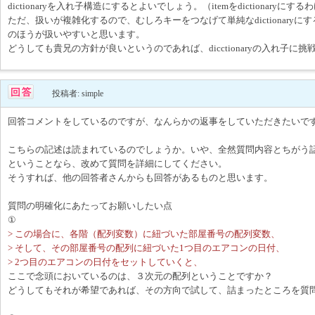
dictionaryを入れ子構造にするとよいでしょう。（itemをdictionaryにす
ただ、扱いが複雑化するので、むしろキーをつなげて単純なdictionary
のほうが扱いやすいと思います。
どうしても貴兄の方針が良いというのであれば、dicctionaryの入れ子に
投稿者: simple
回答コメントをしているのですが、なんらかの返事をしていただきたいで
こちらの記述は読まれているのでしょうか。いや、全然質問内容とちがう
ということなら、改めて質問を詳細にしてください。
そうすれば、他の回答者さんからも回答があるものと思います。
質問の明確化にあたってお願いしたい点
①
> この場合に、各階（配列変数）に紐づいた部屋番号の配列変数、
> そして、その部屋番号の配列に紐づいた1つ目のエアコンの日付、
> 2つ目のエアコンの日付をセットしていくと、
ここで念頭においているのは、３次元の配列ということですか？
どうしてもそれが希望であれば、その方向で試して、詰まったところを質