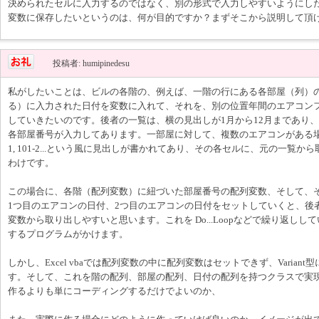
決められたセルに入力するのではなく、別の形式で入力しやすいようにし
変数に保存したいというのは、何が目的ですか？まずそこから説明して頂
投稿者: humipinedesu
私がしたいことは、ビルの各階の、例えば、一階の行にある各部屋（列）
る）に入力された日付を変数に入れて、それを、別の位置年間のエアコン
していきたいのです。後者の一覧は、横の見出しが1月から12月まであり、縦
各部屋番号が入力してあります。一部屋に対して、複数のエアコンがある場合は
1, 101-2...という風に見出しが書かれてあり、その各セルに、元の一覧
わけです。
この場合に、各階（配列変数）に紐づいた部屋番号の配列変数、そして、
1つ目のエアコンの日付、2つ目のエアコンの日付をセットしていくと、後
変数から取り出しやすいと思います。これを Do...Loopなどで繰り返し
するプログラムがかけます。
しかし、Excel vbaでは配列変数の中に配列変数はセットできず、Varia
す。そして、これを階の配列、部屋の配列、日付の配列を持つクラスで実
作るよりも単にコーディングするだけでよいのか、