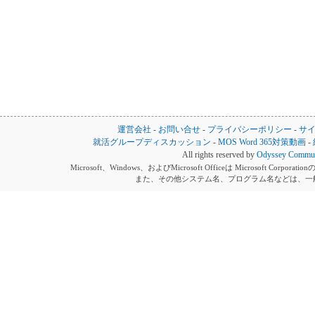
運営会社
-
お問い合せ
-
プライバシーポリシー
-
サ
就活グループディスカッション
-
MOS Word 365対策動画
-
All rights reserved by
Odyssey Communi
Microsoft、Windows、およびMicrosoft Officeは Microsoft 
また、その他システム名、プログラム名などは、一