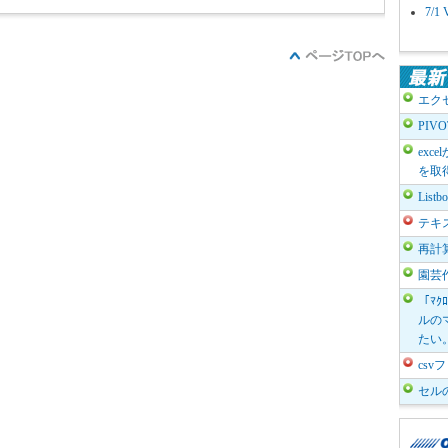
7/
エク
PIV
exc
を取
List
テキ
再計
園芸
「ﾏｸ
ルのマ
たい
cs
セル