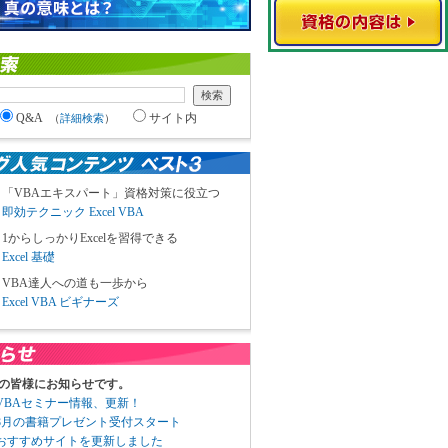
Q&A
サイト内
（
詳細検索
）
「VBAエキスパート」資格対策に役立つ
即効テクニック Excel VBA
1からしっかりExcelを習得できる
Excel 基礎
VBA達人への道も一歩から
Excel VBA ビギナーズ
の皆様にお知らせです。
3 VBAセミナー情報、更新！
3 8月の書籍プレゼント受付スタート
6 おすすめサイトを更新しました