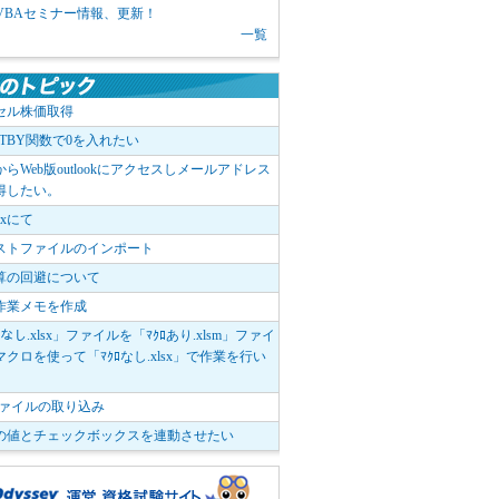
1 VBAセミナー情報、更新！
一覧
セル株価取得
OTBY関数で0を入れたい
elからWeb版outlookにアクセスしメールアドレス
得したい。
boxにて
ストファイルのインポート
算の回避について
作業メモを作成
ﾛなし.xlsx」ファイルを「ﾏｸﾛあり.xlsm」ファイ
クロを使って「ﾏｸﾛなし.xlsx」で作業を行い
。
vファイルの取り込み
の値とチェックボックスを連動させたい