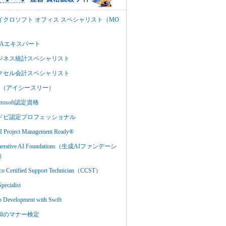
イクロソフト オフィス スペシャリスト（MO
BAエキスパート
ジネス統計スペシャリスト
クセル会計スペシャリスト
C3（アイシースリー）
crosoft認定資格
ドビ認定プロフェッショナル
 Project Management Ready®
nerative AI Foundations（生成AIファンデーシ
）
co Certified Support Technician（CCST）
Specialist
 Development with Swift
和のマナー検定