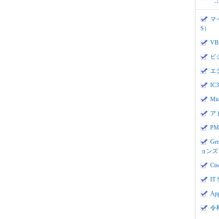
マ
S）
V
ビ
エ
I
Mi
ア
PMI
Ge
ョンズ
Cis
IT 
App
令