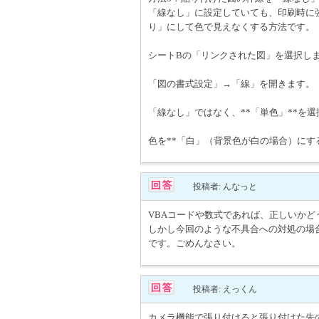
「線なし」に設定していても、印刷時に
り」にして色で見えなくする方法です。
シートBの「リンクされた図」を選択し
「図の書式設定」→「線」を開きます。
「線なし」ではなく、**「単色」**を
色を**「白」（背景色が白の場合）にする
投稿者: んなっと
VBAコードや数式であれば、正しいか
しかし今回のような不具合への対処の場合
です。ごめんなさい。
投稿者: えっくん
カメラ機能で張り付けると張り付けた先