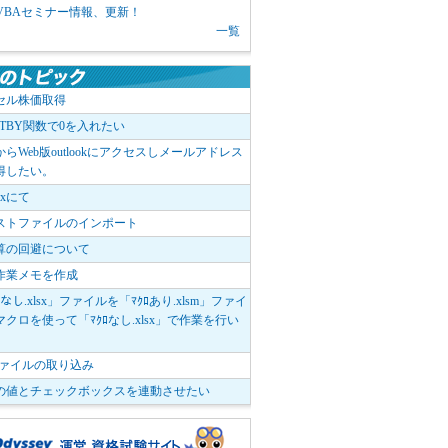
1 VBAセミナー情報、更新！
一覧
セル株価取得
OTBY関数で0を入れたい
elからWeb版outlookにアクセスしメールアドレス
得したい。
boxにて
ストファイルのインポート
算の回避について
作業メモを作成
ﾛなし.xlsx」ファイルを「ﾏｸﾛあり.xlsm」ファイ
クロを使って「ﾏｸﾛなし.xlsx」で作業を行い
。
vファイルの取り込み
の値とチェックボックスを連動させたい