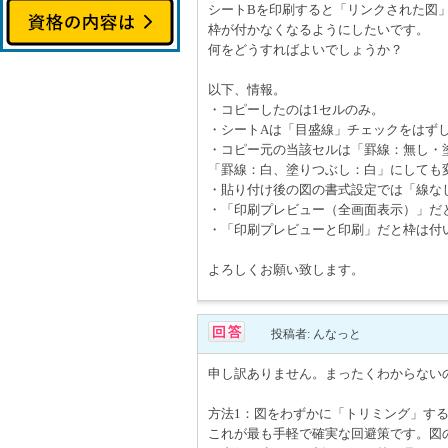
シートBを印刷すると「リンクされた図
枠が付かなくなるようにしたいです。
何をどうすればよいでしょうか？
以下、情報。
・コピーしたのは1セルのみ。
・シートAは「目盛線」チェックをはず
・コピー元の当該セルは「罫線：無し・
「罫線：白、塗りつぶし：白」にしても
・貼り付け後の図の書式設定では「線な
・「印刷プレビュー（全画面表示）」だ
・「印刷プレビューと印刷」だと枠は付
よろしくお願い致します。
投稿者: んなっと
申し訳ありません。まったくわからないので
方法1：図をわずかに「トリミング」す
これが最も手軽で確実な回避策です。図