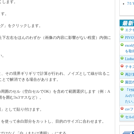
くします。
7/
ます。
ング」をクリックします。
エク
上下左右をほんのわずか（画像の内容に影響がない程度）内側に
PIV
exc
を取
い。
List
テキ
ると、その境界ギリギリで計算が行われ、ノイズとして線が出るこ
再計
ことで解消できる場合があります。
園芸
「ﾏｸ
の周囲のセル（空白セルでOK）を含めて範囲選択します（例：A
ルのマ
囲を囲む3x3マスなど）。
たい
図」として貼り付けます。
cs
セル
」を使って余白部分をカットし、目的のサイズに合わせます。
」ではなく「白（または透明）」にする