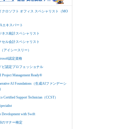
イクロソフト オフィス スペシャリスト（MO
BAエキスパート
ジネス統計スペシャリスト
クセル会計スペシャリスト
C3（アイシースリー）
crosoft認定資格
ドビ認定プロフェッショナル
 Project Management Ready®
nerative AI Foundations（生成AIファンデーシ
）
co Certified Support Technician（CCST）
Specialist
 Development with Swift
和のマナー検定