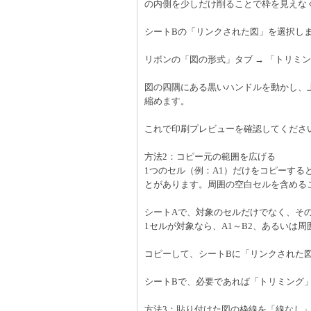
の内側を少しだけ削ることで枠を見えな
シートBの「リンクされた図」を選択し
リボンの「図の形式」タブ → 「トリミ
図の四隅にある黒いハンドルを動かし、
縮めます。
これで印刷プレビューを確認してくださ
方法2：コピー元の範囲を広げる
1つのセル（例：A1）だけをコピーす
とがあります。周囲の空白セルを含める
シートAで、対象のセルだけでなく、そ
1セルが対象なら、A1～B2、あるいは周
コピーして、シートBに「リンクされた
シートBで、必要であれば「トリミング
方法3：貼り付けた図の枠線を「線なし