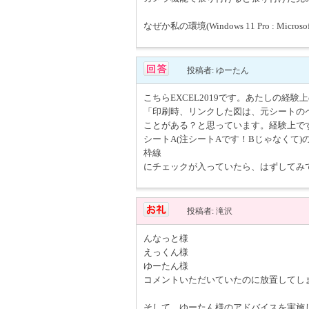
なぜか私の環境(Windows 11 Pro : M
投稿者: ゆーたん
こちらEXCEL2019です。あたしの経験上の
「印刷時、リンクした図は、元シートの
ことがある？と思っています。経験上で
シートA(注シートAです！Bじゃなくて
枠線
にチェックが入っていたら、はずしてみ
投稿者: 滝沢
んなっと様
えっくん様
ゆーたん様
コメントいただいていたのに放置してし
そして、ゆーたん様のアドバイスを実施