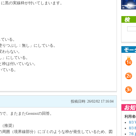
」に黒の実線枠が付いてしまいます。
している。
塗りつぶし：無し」にしている。
変わらない。
し」にしている。
と枠は付いていない。
いている。
投稿日時: 26/02/02 17:16:04
、またまたGeminiの回答。
利用者
8/
る（推奨）
8/
の周囲（境界線部分）にゴミのような枠が発生しているため、図
7/