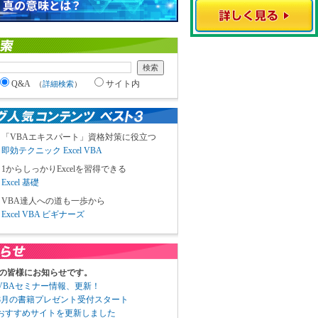
Q&A
サイト内
（
詳細検索
）
「VBAエキスパート」資格対策に役立つ
即効テクニック Excel VBA
1からしっかりExcelを習得できる
Excel 基礎
VBA達人への道も一歩から
Excel VBA ビギナーズ
の皆様にお知らせです。
3 VBAセミナー情報、更新！
3 8月の書籍プレゼント受付スタート
6 おすすめサイトを更新しました