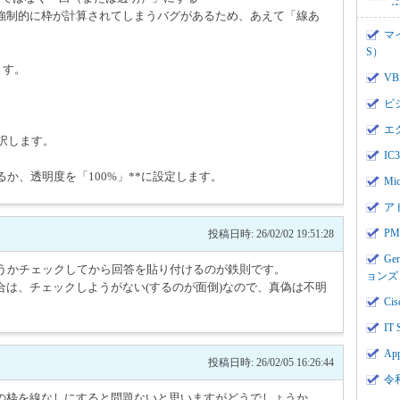
強制的に枠が計算されてしまうバグがあるため、あえて「線あ
マ
S）
ます。
V
ビ
エ
選択します。
I
か、透明度を「100%」**に設定します。
Mi
ア
PMI
投稿日時: 26/02/02 19:51:28
Ge
どうかチェックしてから回答を貼り付けるのが鉄則です。
ョンズ
は、チェックしようがない(するのが面倒)なので、真偽は不明
Cis
IT 
App
投稿日時: 26/02/05 16:26:44
令
の枠を線なしにすると問題ないと思いますがどうでしょうか。