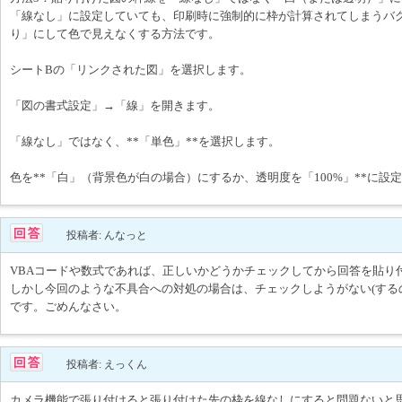
「線なし」に設定していても、印刷時に強制的に枠が計算されてしまうバ
り」にして色で見えなくする方法です。
シートBの「リンクされた図」を選択します。
「図の書式設定」→「線」を開きます。
「線なし」ではなく、**「単色」**を選択します。
色を**「白」（背景色が白の場合）にするか、透明度を「100%」**に設
投稿者: んなっと
VBAコードや数式であれば、正しいかどうかチェックしてから回答を貼り
しかし今回のような不具合への対処の場合は、チェックしようがない(する
です。ごめんなさい。
投稿者: えっくん
カメラ機能で張り付けると張り付けた先の枠を線なしにすると問題ないと