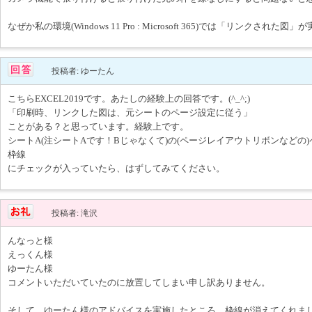
なぜか私の環境(Windows 11 Pro : Microsoft 365)では「リンクされた
投稿者: ゆーたん
こちらEXCEL2019です。あたしの経験上の回答です。(^_^;)
「印刷時、リンクした図は、元シートのページ設定に従う」
ことがある？と思っています。経験上です。
シートA(注シートAです！Bじゃなくて)の(ページレイアウトリボンなどの
枠線
にチェックが入っていたら、はずしてみてください。
投稿者: 滝沢
んなっと様
えっくん様
ゆーたん様
コメントいただいていたのに放置してしまい申し訳ありません。
そして、ゆーたん様のアドバイスを実施したところ、枠線が消えてくれま