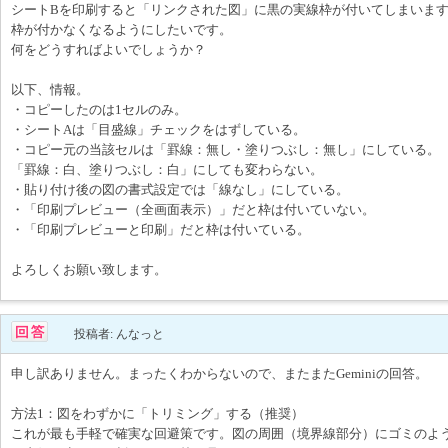
シートBを印刷すると「リンクされた図」に黒の実線枠が付いてしまいま
枠が付かなくなるようにしたいです。
何をどうすればよいでしょうか？
以下、情報。
・コピーしたのは1セルのみ。
・シートAは「目盛線」チェックをはずしている。
・コピー元の当該セルは「罫線：無し・塗りつぶし：無し」にしている。
「罫線：白、塗りつぶし：白」にしても変わらない。
・貼り付け後の図の書式設定では「線なし」にしている。
・「印刷プレビュー（全画面表示）」だと枠は付いていない。
・「印刷プレビューと印刷」だと枠は付いている。
よろしくお願い致します。
投稿者: んなっと
申し訳ありません。まったくわからないので、またまたGeminiの回答。
方法1：図をわずかに「トリミング」する（推奨）
これが最も手軽で確実な回避策です。図の周囲（境界線部分）にゴミのよ