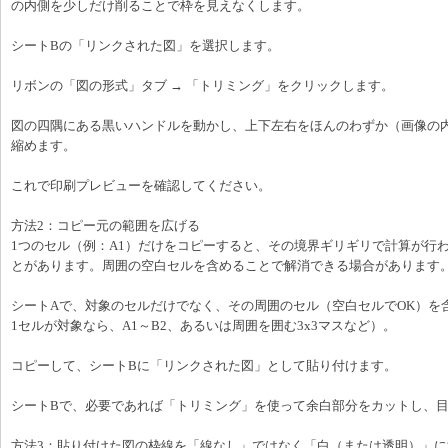
の内側を少しだけ削ることで枠を見えなくします。
シートBの「リンクされた図」を選択します。
リボンの「図の形式」タブ → 「トリミング」をクリックします。
図の四隅にある黒いハンドルを動かし、上下左右をほんのわずか（画像の
縮めます。
これで印刷プレビューを確認してください。
方法2：コピー元の範囲を広げる
1つのセル（例：A1）だけをコピーすると、その境界ギリギリで計算が行
とがあります。周囲の空白セルを含めることで解消できる場合があります
シートAで、対象のセルだけでなく、その周囲のセル（空白セルでOK）を
1セルが対象なら、A1～B2、あるいは周囲を囲む3x3マスなど）。
コピーして、シートBに「リンクされた図」として貼り付けます。
シートBで、必要であれば「トリミング」を使って余白部分をカットし、
方法3：貼り付けた図の枠線を「線なし」ではなく「白（または透明）」に