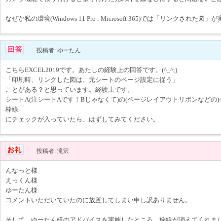
なぜか私の環境(Windows 11 Pro : Microsoft 365)では「リンクされた
投稿者: ゆーたん
こちらEXCEL2019です。あたしの経験上の回答です。(^_^;)
「印刷時、リンクした図は、元シートのページ設定に従う」
ことがある？と思っています。経験上です。
シートA(注シートAです！Bじゃなくて)の(ページレイアウトリボンなどの
枠線
にチェックが入っていたら、はずしてみてください。
投稿者: 滝沢
んなっと様
えっくん様
ゆーたん様
コメントいただいていたのに放置してしまい申し訳ありません。
そして、ゆーたん様のアドバイスを実施したところ、枠線が消えてくれま