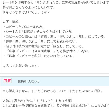
シートBを印刷すると「リンクされた図」に黒の実線枠が付いてしまいま
枠が付かなくなるようにしたいです。
何をどうすればよいでしょうか？
以下、情報。
・コピーしたのは1セルのみ。
・シートAは「目盛線」チェックをはずしている。
・コピー元の当該セルは「罫線：無し・塗りつぶし：無し」にしている。
「罫線：白、塗りつぶし：白」にしても変わらない。
・貼り付け後の図の書式設定では「線なし」にしている。
・「印刷プレビュー（全画面表示）」だと枠は付いていない。
・「印刷プレビューと印刷」だと枠は付いている。
よろしくお願い致します。
投稿者: んなっと
申し訳ありません。まったくわからないので、またまたGeminiの回答。
方法1：図をわずかに「トリミング」する（推奨）
これが最も手軽で確実な回避策です。図の周囲（境界線部分）にゴミのよ