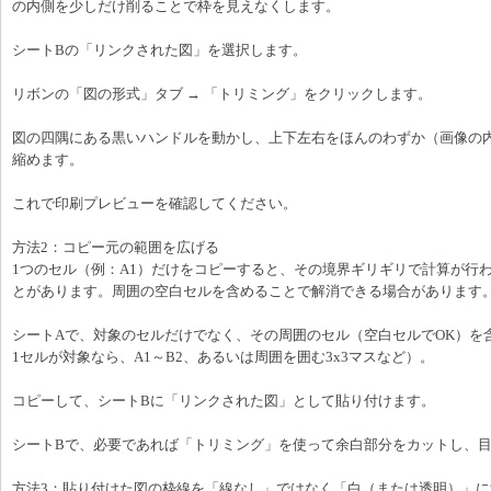
の内側を少しだけ削ることで枠を見えなくします。
シートBの「リンクされた図」を選択します。
リボンの「図の形式」タブ → 「トリミング」をクリックします。
図の四隅にある黒いハンドルを動かし、上下左右をほんのわずか（画像の
縮めます。
これで印刷プレビューを確認してください。
方法2：コピー元の範囲を広げる
1つのセル（例：A1）だけをコピーすると、その境界ギリギリで計算が行
とがあります。周囲の空白セルを含めることで解消できる場合があります
シートAで、対象のセルだけでなく、その周囲のセル（空白セルでOK）を
1セルが対象なら、A1～B2、あるいは周囲を囲む3x3マスなど）。
コピーして、シートBに「リンクされた図」として貼り付けます。
シートBで、必要であれば「トリミング」を使って余白部分をカットし、
方法3：貼り付けた図の枠線を「線なし」ではなく「白（または透明）」に