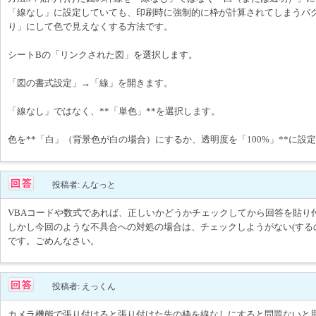
「線なし」に設定していても、印刷時に強制的に枠が計算されてしまうバ
り」にして色で見えなくする方法です。
シートBの「リンクされた図」を選択します。
「図の書式設定」→「線」を開きます。
「線なし」ではなく、**「単色」**を選択します。
色を**「白」（背景色が白の場合）にするか、透明度を「100%」**に設
投稿者: んなっと
VBAコードや数式であれば、正しいかどうかチェックしてから回答を貼り
しかし今回のような不具合への対処の場合は、チェックしようがない(する
です。ごめんなさい。
投稿者: えっくん
カメラ機能で張り付けると張り付けた先の枠を線なしにすると問題ないと