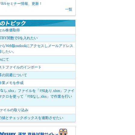
1 VBAセミナー情報、更新！
一覧
セル株価取得
OTBY関数で0を入れたい
elからWeb版outlookにアクセスしメールアドレス
得したい。
boxにて
ストファイルのインポート
算の回避について
作業メモを作成
ﾛなし.xlsx」ファイルを「ﾏｸﾛあり.xlsm」ファイ
クロを使って「ﾏｸﾛなし.xlsx」で作業を行い
。
vファイルの取り込み
の値とチェックボックスを連動させたい