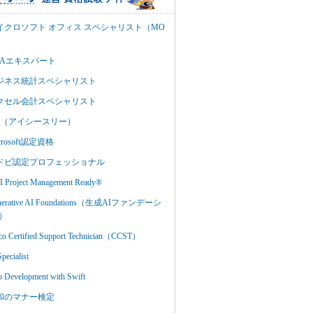
イクロソフト オフィス スペシャリスト（MO
BAエキスパート
ジネス統計スペシャリスト
クセル会計スペシャリスト
C3（アイシースリー）
crosoft認定資格
ドビ認定プロフェッショナル
 Project Management Ready®
nerative AI Foundations（生成AIファンデーシ
）
co Certified Support Technician（CCST）
Specialist
 Development with Swift
和のマナー検定