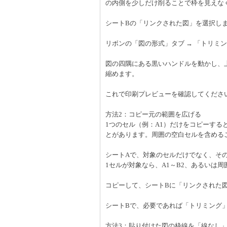
の内側を少しだけ削ることで枠を見えな
シートBの「リンクされた図」を選択し
リボンの「図の形式」タブ → 「トリミ
図の四隅にある黒いハンドルを動かし、
縮めます。
これで印刷プレビューを確認してくださ
方法2：コピー元の範囲を広げる
1つのセル（例：A1）だけをコピーす
とがあります。周囲の空白セルを含める
シートAで、対象のセルだけでなく、そ
1セルが対象なら、A1～B2、あるいは周
コピーして、シートBに「リンクされた
シートBで、必要であれば「トリミング
方法3：貼り付けた図の枠線を「線なし