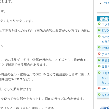
くします。
7/
ます。
ング」をクリックします。
エク
上下左右をほんのわずか（画像の内容に影響がない程度）内側に
PIV
exc
を取
い。
List
テキ
ると、その境界ギリギリで計算が行われ、ノイズとして線が出るこ
再計
ことで解消できる場合があります。
園芸
「ﾏｸ
の周囲のセル（空白セルでOK）を含めて範囲選択します（例：A
ルのマ
囲を囲む3x3マスなど）。
たい
図」として貼り付けます。
cs
セル
」を使って余白部分をカットし、目的のサイズに合わせます。
」ではなく「白（または透明）」にする