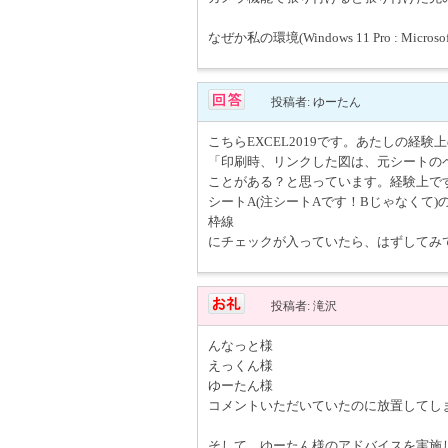
なぜか私の環境(Windows 11 Pro : M
投稿者: ゆーたん
こちらEXCEL2019です。あたしの経験上の
「印刷時、リンクした図は、元シートの
ことがある？と思っています。経験上で
シートA(注シートAです！Bじゃなくて
枠線
にチェックが入っていたら、はずしてみ
投稿者: 滝沢
んなっと様
えっくん様
ゆーたん様
コメントいただいていたのに放置してし
そして、ゆーたん様のアドバイスを実施