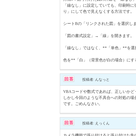
「線なし」に設定していても、印刷時に
り」にして色で見えなくする方法です。
シートBの「リンクされた図」を選択し
「図の書式設定」→「線」を開きます。
「線なし」ではなく、**「単色」**を
色を**「白」（背景色が白の場合）にする
投稿者: んなっと
VBAコードや数式であれば、正しいか
しかし今回のような不具合への対処の場合
です。ごめんなさい。
投稿者: えっくん
カメラ機能で張り付けると張り付けた先