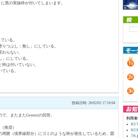
」に黒の実線枠が付いてしまいます。
している。
塗りつぶし：無し」にしている。
変わらない。
し」にしている。
と枠は付いていない。
いている。
投稿日時: 26/02/02 17:16:04
、またまたGeminiの回答。
利用者
8/
る（推奨）
8/
の周囲（境界線部分）にゴミのような枠が発生しているため、図
7/