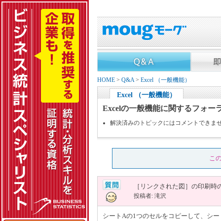
HOME
>
Q&A
>
Excel （一般機能）
Excel （一般機能）
Excelの一般機能に関するフォー
解決済みのトピックにはコメントできま
こ
［リンクされた図］の印刷時
投稿者: 滝沢
シートAの1つのセルをコピーして、シ