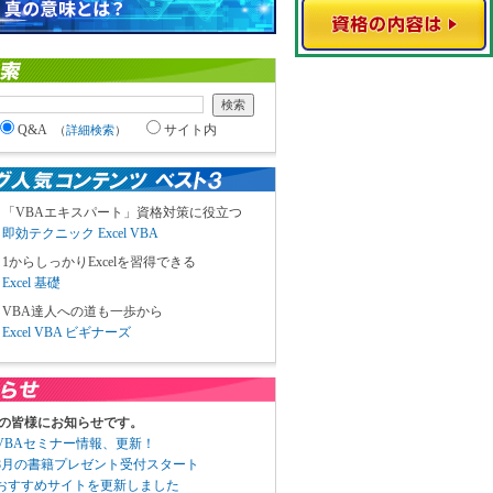
Q&A
サイト内
（
詳細検索
）
「VBAエキスパート」資格対策に役立つ
即効テクニック Excel VBA
1からしっかりExcelを習得できる
Excel 基礎
VBA達人への道も一歩から
Excel VBA ビギナーズ
の皆様にお知らせです。
3 VBAセミナー情報、更新！
3 8月の書籍プレゼント受付スタート
6 おすすめサイトを更新しました