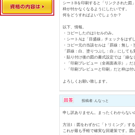
シートBを印刷すると「リンクされた図
枠が付かなくなるようにしたいです。
何をどうすればよいでしょうか？
以下、情報。
・コピーしたのは1セルのみ。
・シートAは「目盛線」チェックをはず
・コピー元の当該セルは「罫線：無し・
「罫線：白、塗りつぶし：白」にしても
・貼り付け後の図の書式設定では「線な
・「印刷プレビュー（全画面表示）」だ
・「印刷プレビューと印刷」だと枠は付
よろしくお願い致します。
投稿者: んなっと
申し訳ありません。まったくわからないので
方法1：図をわずかに「トリミング」す
これが最も手軽で確実な回避策です。図