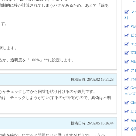
強制的に枠が計算されてしまうバグがあるため、あえて「線あ
マ
S）
ます。
V
ビ
エ
選択します。
I
か、透明度を「100%」**に設定します。
Mi
ア
PMI
投稿日時: 26/02/02 19:51:28
Ge
どうかチェックしてから回答を貼り付けるのが鉄則です。
ョンズ
は、チェックしようがない(するのが面倒)なので、真偽は不明
Cis
IT 
App
投稿日時: 26/02/05 16:26:44
令
の枠を線なしにすると問題ないと思いますがどうでしょうか。