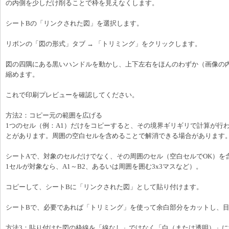
の内側を少しだけ削ることで枠を見えなくします。
シートBの「リンクされた図」を選択します。
リボンの「図の形式」タブ → 「トリミング」をクリックします。
図の四隅にある黒いハンドルを動かし、上下左右をほんのわずか（画像の
縮めます。
これで印刷プレビューを確認してください。
方法2：コピー元の範囲を広げる
1つのセル（例：A1）だけをコピーすると、その境界ギリギリで計算が行
とがあります。周囲の空白セルを含めることで解消できる場合があります
シートAで、対象のセルだけでなく、その周囲のセル（空白セルでOK）を
1セルが対象なら、A1～B2、あるいは周囲を囲む3x3マスなど）。
コピーして、シートBに「リンクされた図」として貼り付けます。
シートBで、必要であれば「トリミング」を使って余白部分をカットし、
方法3：貼り付けた図の枠線を「線なし」ではなく「白（または透明）」に