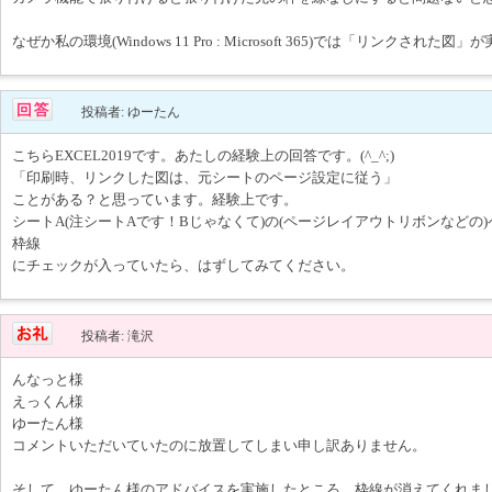
なぜか私の環境(Windows 11 Pro : Microsoft 365)では「リンクされた
投稿者: ゆーたん
こちらEXCEL2019です。あたしの経験上の回答です。(^_^;)
「印刷時、リンクした図は、元シートのページ設定に従う」
ことがある？と思っています。経験上です。
シートA(注シートAです！Bじゃなくて)の(ページレイアウトリボンなどの
枠線
にチェックが入っていたら、はずしてみてください。
投稿者: 滝沢
んなっと様
えっくん様
ゆーたん様
コメントいただいていたのに放置してしまい申し訳ありません。
そして、ゆーたん様のアドバイスを実施したところ、枠線が消えてくれま