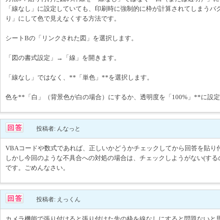
「線なし」に設定していても、印刷時に強制的に枠が計算されてしまうバ
り」にして色で見えなくする方法です。
シートBの「リンクされた図」を選択します。
「図の書式設定」→「線」を開きます。
「線なし」ではなく、**「単色」**を選択します。
色を**「白」（背景色が白の場合）にするか、透明度を「100%」**に設
投稿者: んなっと
VBAコードや数式であれば、正しいかどうかチェックしてから回答を貼り
しかし今回のような不具合への対処の場合は、チェックしようがない(する
です。ごめんなさい。
投稿者: えっくん
カメラ機能で張り付けると張り付けた先の枠を線なしにすると問題ないと