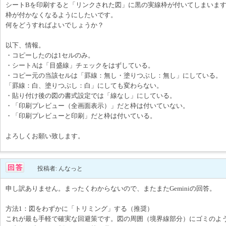
シートBを印刷すると「リンクされた図」に黒の実線枠が付いてしまいま
枠が付かなくなるようにしたいです。
何をどうすればよいでしょうか？
以下、情報。
・コピーしたのは1セルのみ。
・シートAは「目盛線」チェックをはずしている。
・コピー元の当該セルは「罫線：無し・塗りつぶし：無し」にしている。
「罫線：白、塗りつぶし：白」にしても変わらない。
・貼り付け後の図の書式設定では「線なし」にしている。
・「印刷プレビュー（全画面表示）」だと枠は付いていない。
・「印刷プレビューと印刷」だと枠は付いている。
よろしくお願い致します。
投稿者: んなっと
申し訳ありません。まったくわからないので、またまたGeminiの回答。
方法1：図をわずかに「トリミング」する（推奨）
これが最も手軽で確実な回避策です。図の周囲（境界線部分）にゴミのよ