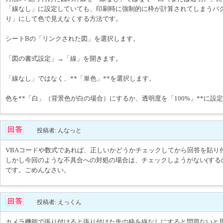
「線なし」に設定していても、印刷時に強制的に枠が計算されてしまうバ
り」にして色で見えなくする方法です。
シートBの「リンクされた図」を選択します。
「図の書式設定」→「線」を開きます。
「線なし」ではなく、**「単色」**を選択します。
色を**「白」（背景色が白の場合）にするか、透明度を「100%」**に設
投稿者: んなっと
VBAコードや数式であれば、正しいかどうかチェックしてから回答を貼り
しかし今回のような不具合への対処の場合は、チェックしようがない(する
です。ごめんなさい。
投稿者: えっくん
カメラ機能で張り付けると張り付けた先の枠を線なしにすると問題ないと