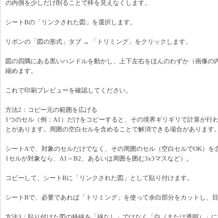
の内側を少しだけ削ることで枠を見えなくします。
シートBの「リンクされた図」を選択します。
リボンの「図の形式」タブ → 「トリミング」をクリックします。
図の四隅にある黒いハンドルを動かし、上下左右をほんのわずか（画像の
縮めます。
これで印刷プレビューを確認してください。
方法2：コピー元の範囲を広げる
1つのセル（例：A1）だけをコピーすると、その境界ギリギリで計算が行
とがあります。周囲の空白セルを含めることで解消できる場合があります
シートAで、対象のセルだけでなく、その周囲のセル（空白セルでOK）を
1セルが対象なら、A1～B2、あるいは周囲を囲む3x3マスなど）。
コピーして、シートBに「リンクされた図」として貼り付けます。
シートBで、必要であれば「トリミング」を使って余白部分をカットし、
方法3：貼り付けた図の枠線を「線なし」ではなく「白（または透明）」に