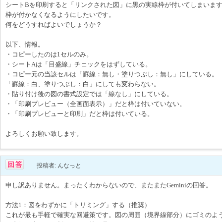
シートBを印刷すると「リンクされた図」に黒の実線枠が付いてしまいま
枠が付かなくなるようにしたいです。
何をどうすればよいでしょうか？
以下、情報。
・コピーしたのは1セルのみ。
・シートAは「目盛線」チェックをはずしている。
・コピー元の当該セルは「罫線：無し・塗りつぶし：無し」にしている。
「罫線：白、塗りつぶし：白」にしても変わらない。
・貼り付け後の図の書式設定では「線なし」にしている。
・「印刷プレビュー（全画面表示）」だと枠は付いていない。
・「印刷プレビューと印刷」だと枠は付いている。
よろしくお願い致します。
投稿者: んなっと
申し訳ありません。まったくわからないので、またまたGeminiの回答。
方法1：図をわずかに「トリミング」する（推奨）
これが最も手軽で確実な回避策です。図の周囲（境界線部分）にゴミのよ