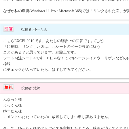
なぜか私の環境(Windows 11 Pro : Microsoft 365)では「リンクされた
投稿者: ゆーたん
こちらEXCEL2019です。あたしの経験上の回答です。(^_^;)
「印刷時、リンクした図は、元シートのページ設定に従う」
ことがある？と思っています。経験上です。
シートA(注シートAです！Bじゃなくて)の(ページレイアウトリボンなどの
枠線
にチェックが入っていたら、はずしてみてください。
投稿者: 滝沢
んなっと様
えっくん様
ゆーたん様
コメントいただいていたのに放置してしまい申し訳ありません。
そして、ゆーたん様のアドバイスを実施したところ、枠線が消えてくれま