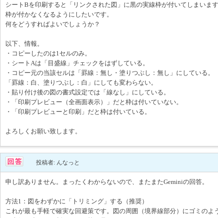
シートBを印刷すると「リンクされた図」に黒の実線枠が付いてしまいま
枠が付かなくなるようにしたいです。
何をどうすればよいでしょうか？
以下、情報。
・コピーしたのは1セルのみ。
・シートAは「目盛線」チェックをはずしている。
・コピー元の当該セルは「罫線：無し・塗りつぶし：無し」にしている。
「罫線：白、塗りつぶし：白」にしても変わらない。
・貼り付け後の図の書式設定では「線なし」にしている。
・「印刷プレビュー（全画面表示）」だと枠は付いていない。
・「印刷プレビューと印刷」だと枠は付いている。
よろしくお願い致します。
投稿者: んなっと
申し訳ありません。まったくわからないので、またまたGeminiの回答。
方法1：図をわずかに「トリミング」する（推奨）
これが最も手軽で確実な回避策です。図の周囲（境界線部分）にゴミのよ