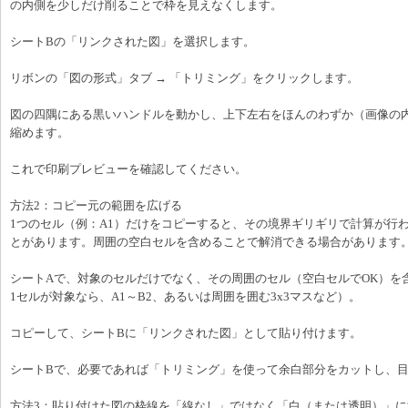
の内側を少しだけ削ることで枠を見えなくします。
シートBの「リンクされた図」を選択します。
リボンの「図の形式」タブ → 「トリミング」をクリックします。
図の四隅にある黒いハンドルを動かし、上下左右をほんのわずか（画像の
縮めます。
これで印刷プレビューを確認してください。
方法2：コピー元の範囲を広げる
1つのセル（例：A1）だけをコピーすると、その境界ギリギリで計算が行
とがあります。周囲の空白セルを含めることで解消できる場合があります
シートAで、対象のセルだけでなく、その周囲のセル（空白セルでOK）を
1セルが対象なら、A1～B2、あるいは周囲を囲む3x3マスなど）。
コピーして、シートBに「リンクされた図」として貼り付けます。
シートBで、必要であれば「トリミング」を使って余白部分をカットし、
方法3：貼り付けた図の枠線を「線なし」ではなく「白（または透明）」に