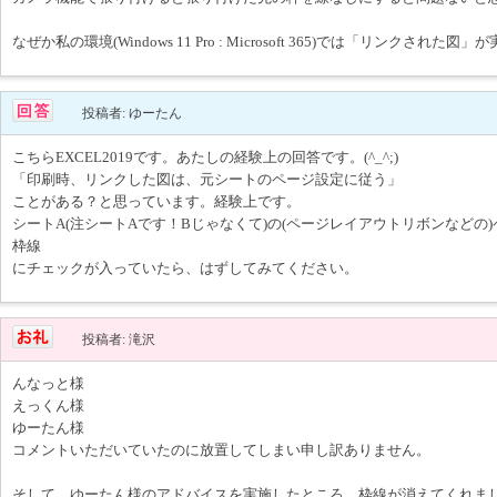
なぜか私の環境(Windows 11 Pro : Microsoft 365)では「リンクされた
投稿者: ゆーたん
こちらEXCEL2019です。あたしの経験上の回答です。(^_^;)
「印刷時、リンクした図は、元シートのページ設定に従う」
ことがある？と思っています。経験上です。
シートA(注シートAです！Bじゃなくて)の(ページレイアウトリボンなどの
枠線
にチェックが入っていたら、はずしてみてください。
投稿者: 滝沢
んなっと様
えっくん様
ゆーたん様
コメントいただいていたのに放置してしまい申し訳ありません。
そして、ゆーたん様のアドバイスを実施したところ、枠線が消えてくれま