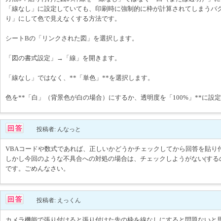
「線なし」に設定していても、印刷時に強制的に枠が計算されてしまうバ
り」にして色で見えなくする方法です。
シートBの「リンクされた図」を選択します。
「図の書式設定」→「線」を開きます。
「線なし」ではなく、**「単色」**を選択します。
色を**「白」（背景色が白の場合）にするか、透明度を「100%」**に設
投稿者: んなっと
VBAコードや数式であれば、正しいかどうかチェックしてから回答を貼り
しかし今回のような不具合への対処の場合は、チェックしようがない(する
です。ごめんなさい。
投稿者: えっくん
カメラ機能で張り付けると張り付けた先の枠を線なしにすると問題ないと