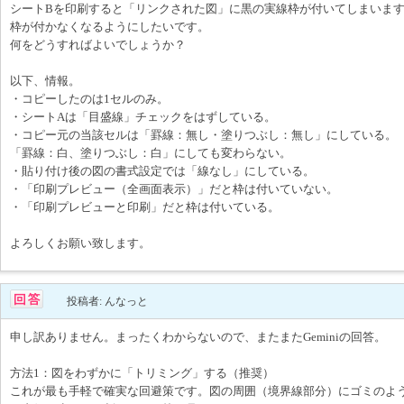
シートBを印刷すると「リンクされた図」に黒の実線枠が付いてしまいま
枠が付かなくなるようにしたいです。
何をどうすればよいでしょうか？
以下、情報。
・コピーしたのは1セルのみ。
・シートAは「目盛線」チェックをはずしている。
・コピー元の当該セルは「罫線：無し・塗りつぶし：無し」にしている。
「罫線：白、塗りつぶし：白」にしても変わらない。
・貼り付け後の図の書式設定では「線なし」にしている。
・「印刷プレビュー（全画面表示）」だと枠は付いていない。
・「印刷プレビューと印刷」だと枠は付いている。
よろしくお願い致します。
投稿者: んなっと
申し訳ありません。まったくわからないので、またまたGeminiの回答。
方法1：図をわずかに「トリミング」する（推奨）
これが最も手軽で確実な回避策です。図の周囲（境界線部分）にゴミのよ