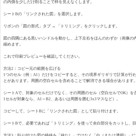
の内側を少しだけ削ることで枠を見えなくします。
シートBの「リンクされた図」を選択します。
リボンの「図の形式」タブ → 「トリミング」をクリックします。
図の四隅にある黒いハンドルを動かし、上下左右をほんのわずか（画像の
縮めます。
これで印刷プレビューを確認してください。
方法2：コピー元の範囲を広げる
1つのセル（例：A1）だけをコピーすると、その境界ギリギリで計算が行
とがあります。周囲の空白セルを含めることで解消できる場合があります
シートAで、対象のセルだけでなく、その周囲のセル（空白セルでOK）を
1セルが対象なら、A1～B2、あるいは周囲を囲む3x3マスなど）。
コピーして、シートBに「リンクされた図」として貼り付けます。
シートBで、必要であれば「トリミング」を使って余白部分をカットし、
方法3：貼り付けた図の枠線を「線なし」ではなく「白（または透明）」に