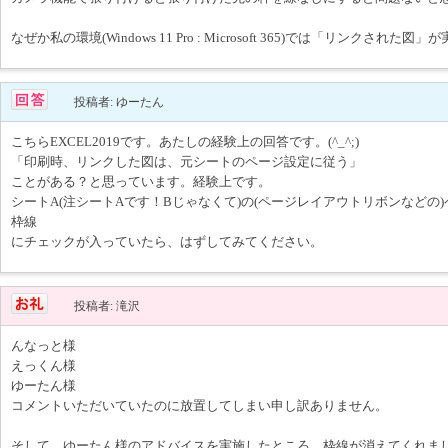
なぜか私の環境(Windows 11 Pro : Microsoft 365)では「リンクされた
投稿者: ゆーたん
こちらEXCEL2019です。あたしの経験上の回答です。(^_^;)
「印刷時、リンクした図は、元シートのページ設定に従う」
ことがある？と思っています。経験上です。
シートA(注シートAです！Bじゃなくて)の(ページレイアウトリボンなどの
枠線
にチェックが入っていたら、はずしてみてください。
投稿者: 滝沢
んなっと様
えっくん様
ゆーたん様
コメントいただいていたのに放置してしまい申し訳ありません。
そして、ゆーたん様のアドバイスを実施したところ、枠線が消えてくれま