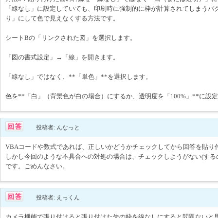
「線なし」に設定していても、印刷時に強制的に枠が計算されてしまうバ
り」にして色で見えなくする方法です。
シートBの「リンクされた図」を選択します。
「図の書式設定」→「線」を開きます。
「線なし」ではなく、**「単色」**を選択します。
色を**「白」（背景色が白の場合）にするか、透明度を「100%」**に設
投稿者: んなっと
VBAコードや数式であれば、正しいかどうかチェックしてから回答を貼り
しかし今回のような不具合への対処の場合は、チェックしようがない(する
です。ごめんなさい。
投稿者: えっくん
カメラ機能で張り付けると張り付けた先の枠を線なしにすると問題ないと