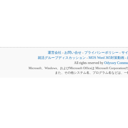
運営会社
-
お問い合せ
-
プライバシーポリシー
-
サ
就活グループディスカッション
-
MOS Word 365対策動画
-
All rights reserved by
Odyssey Communi
Microsoft、Windows、およびMicrosoft Officeは Microsoft 
また、その他システム名、プログラム名などは、一