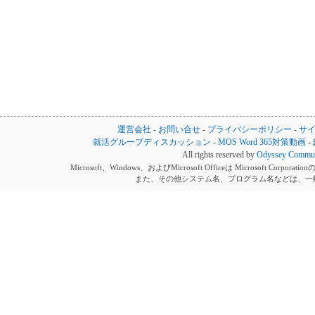
運営会社
-
お問い合せ
-
プライバシーポリシー
-
サ
就活グループディスカッション
-
MOS Word 365対策動画
-
All rights reserved by
Odyssey Communi
Microsoft、Windows、およびMicrosoft Officeは Microsoft 
また、その他システム名、プログラム名などは、一