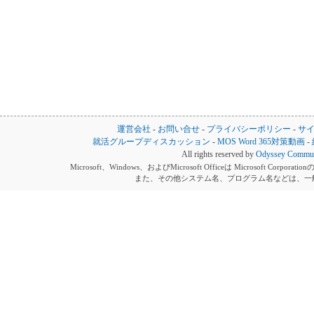
運営会社
-
お問い合せ
-
プライバシーポリシー
-
サ
就活グループディスカッション
-
MOS Word 365対策動画
-
All rights reserved by
Odyssey Communi
Microsoft、Windows、およびMicrosoft Officeは Microsoft 
また、その他システム名、プログラム名などは、一