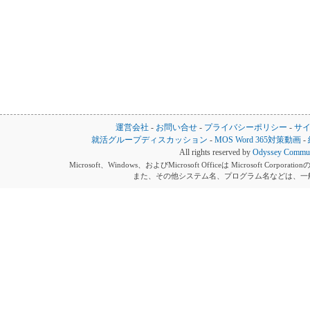
運営会社
-
お問い合せ
-
プライバシーポリシー
-
サ
就活グループディスカッション
-
MOS Word 365対策動画
-
All rights reserved by
Odyssey Communi
Microsoft、Windows、およびMicrosoft Officeは Microsoft 
また、その他システム名、プログラム名などは、一