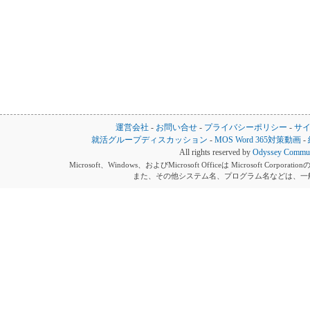
運営会社
-
お問い合せ
-
プライバシーポリシー
-
サ
就活グループディスカッション
-
MOS Word 365対策動画
-
All rights reserved by
Odyssey Communi
Microsoft、Windows、およびMicrosoft Officeは Microsoft 
また、その他システム名、プログラム名などは、一