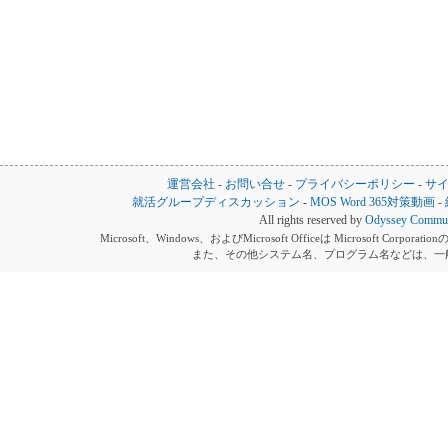
運営会社
-
お問い合せ
-
プライバシーポリシー
-
サ
就活グループディスカッション
-
MOS Word 365対策動画
-
All rights reserved by
Odyssey Communi
Microsoft、Windows、およびMicrosoft Officeは Microsoft 
また、その他システム名、プログラム名などは、一