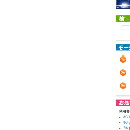
利用者
8/
8/
7/