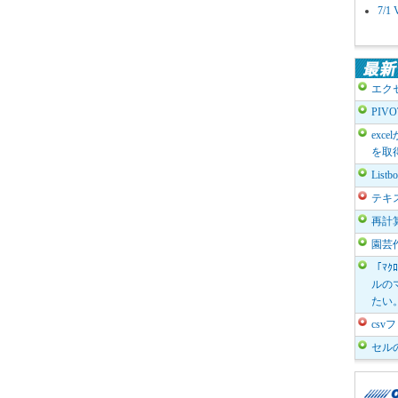
7/
エク
PIV
exc
を取
List
テキ
再計
園芸
「ﾏｸ
ルのマ
たい
cs
セル