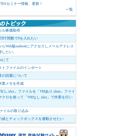
1 VBAセミナー情報、更新！
一覧
セル株価取得
OTBY関数で0を入れたい
elからWeb版outlookにアクセスしメールアドレス
得したい。
boxにて
ストファイルのインポート
算の回避について
作業メモを作成
ﾛなし.xlsx」ファイルを「ﾏｸﾛあり.xlsm」ファイ
クロを使って「ﾏｸﾛなし.xlsx」で作業を行い
。
vファイルの取り込み
の値とチェックボックスを連動させたい