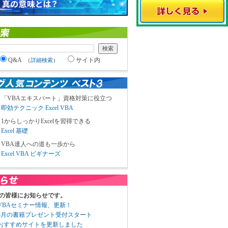
Q&A
サイト内
（
詳細検索
）
「VBAエキスパート」資格対策に役立つ
即効テクニック Excel VBA
1からしっかりExcelを習得できる
Excel 基礎
VBA達人への道も一歩から
Excel VBA ビギナーズ
の皆様にお知らせです。
3 VBAセミナー情報、更新！
3 8月の書籍プレゼント受付スタート
6 おすすめサイトを更新しました