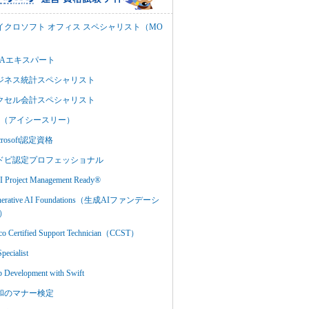
イクロソフト オフィス スペシャリスト（MO
BAエキスパート
ジネス統計スペシャリスト
クセル会計スペシャリスト
C3（アイシースリー）
crosoft認定資格
ドビ認定プロフェッショナル
 Project Management Ready®
nerative AI Foundations（生成AIファンデーシ
）
co Certified Support Technician（CCST）
Specialist
 Development with Swift
和のマナー検定