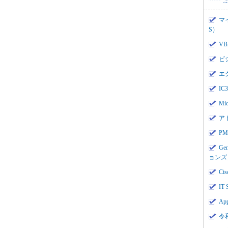
マ
S）
V
ビ
エ
I
Mi
ア
PMI
Ge
ョンズ
Cis
IT 
App
令