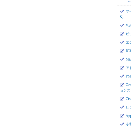
マ
S）
V
ビ
エ
I
Mi
ア
PMI
Ge
ョンズ
Cis
IT 
App
令