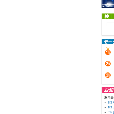
利用者
8/
8/
7/