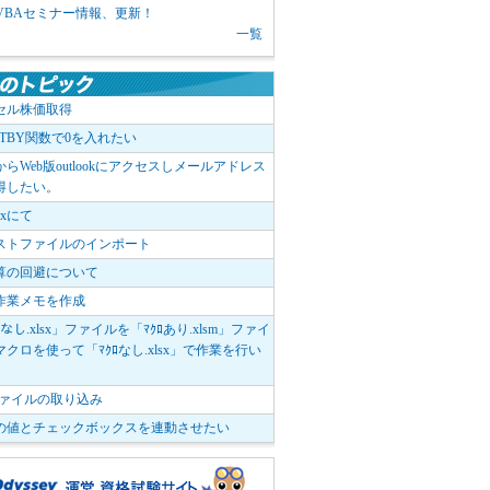
1 VBAセミナー情報、更新！
一覧
セル株価取得
OTBY関数で0を入れたい
elからWeb版outlookにアクセスしメールアドレス
得したい。
boxにて
ストファイルのインポート
算の回避について
作業メモを作成
ﾛなし.xlsx」ファイルを「ﾏｸﾛあり.xlsm」ファイ
クロを使って「ﾏｸﾛなし.xlsx」で作業を行い
。
vファイルの取り込み
の値とチェックボックスを連動させたい