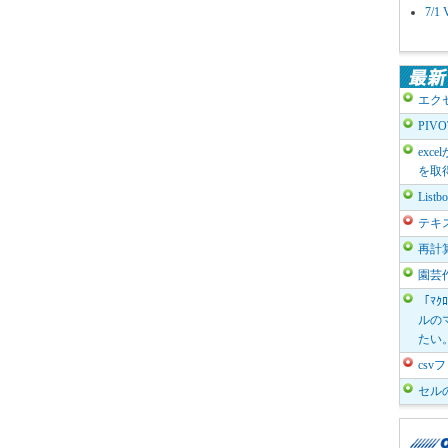
7/
エク
PIV
exc
を取
List
テキ
再計
園芸
「ﾏｸ
ルのマ
たい
cs
セル