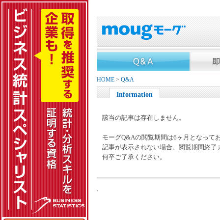
HOME
>
Q&A
Information
該当の記事は存在しません。
モーグQ&Aの閲覧期間は6ヶ月となって
記事が表示されない場合、閲覧期間終了
何卒ご了承ください。