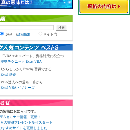
Q&A
サイト内
（
詳細検索
）
「VBAエキスパート」資格対策に役立つ
即効テクニック Excel VBA
1からしっかりExcelを習得できる
Excel 基礎
VBA達人への道も一歩から
Excel VBA ビギナーズ
の皆様にお知らせです。
3 VBAセミナー情報、更新！
3 8月の書籍プレゼント受付スタート
6 おすすめサイトを更新しました