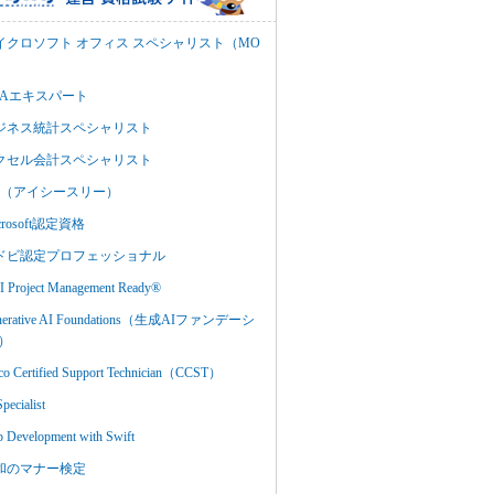
イクロソフト オフィス スペシャリスト（MO
BAエキスパート
ジネス統計スペシャリスト
クセル会計スペシャリスト
C3（アイシースリー）
crosoft認定資格
ドビ認定プロフェッショナル
 Project Management Ready®
nerative AI Foundations（生成AIファンデーシ
）
co Certified Support Technician（CCST）
Specialist
 Development with Swift
和のマナー検定