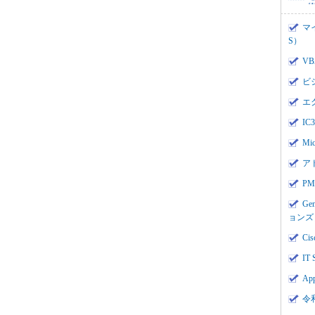
マ
S）
V
ビ
エ
I
Mi
ア
PMI
Ge
ョンズ
Cis
IT 
App
令