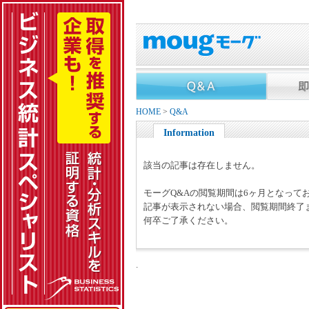
HOME
>
Q&A
Information
該当の記事は存在しません。
モーグQ&Aの閲覧期間は6ヶ月となって
記事が表示されない場合、閲覧期間終了
何卒ご了承ください。