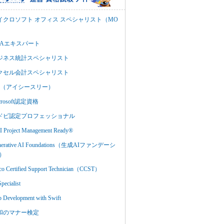
イクロソフト オフィス スペシャリスト（MO
BAエキスパート
ジネス統計スペシャリスト
クセル会計スペシャリスト
C3（アイシースリー）
crosoft認定資格
ドビ認定プロフェッショナル
 Project Management Ready®
nerative AI Foundations（生成AIファンデーシ
）
co Certified Support Technician（CCST）
Specialist
 Development with Swift
和のマナー検定