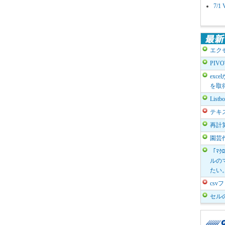
7/
エク
PIV
exc
を取
List
テキ
再計
園芸
「ﾏｸ
ルのマ
たい
cs
セル