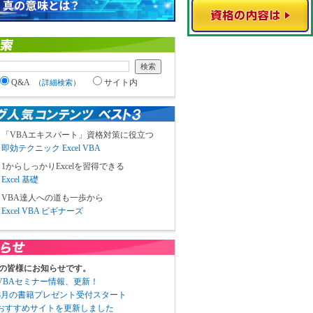
Q&A
サイト内
（
詳細検索
）
「VBAエキスパート」資格対策に役立つ
即効テクニック Excel VBA
1からしっかりExcelを習得できる
Excel 基礎
VBA達人への道も一歩から
Excel VBA ビギナーズ
の皆様にお知らせです。
3 VBAセミナー情報、更新！
3 8月の書籍プレゼント受付スタート
6 おすすめサイトを更新しました