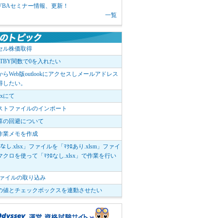
1 VBAセミナー情報、更新！
一覧
セル株価取得
OTBY関数で0を入れたい
elからWeb版outlookにアクセスしメールアドレス
得したい。
boxにて
ストファイルのインポート
算の回避について
作業メモを作成
ﾛなし.xlsx」ファイルを「ﾏｸﾛあり.xlsm」ファイ
クロを使って「ﾏｸﾛなし.xlsx」で作業を行い
。
vファイルの取り込み
の値とチェックボックスを連動させたい