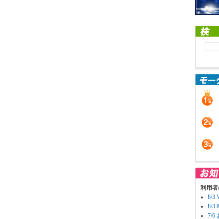
利用者
8/
8/
7/